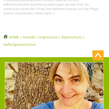
selbstverständlich keinerlei Auswirkungen auf den Preis. Du
unterstützt damit den Erhalt, den weiteren Ausbau und die Pflege
meiner Internetseite. Vielen Dank :-)
HOME
|
Kontakt
|
Impressum
|
Datenschutz
|
Haftungsausschluss