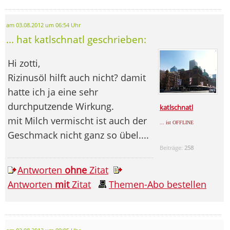
am 03.08.2012 um 06:54 Uhr
... hat katlschnatl geschrieben:
Hi zotti,
Rizinusöl hilft auch nicht? damit
hatte ich ja eine sehr
durchputzende Wirkung.
katlschnatl
mit Milch vermischt ist auch der
... ist OFFLINE
Geschmack nicht ganz so übel....
Beiträge:
258
Antworten
ohne
Zitat
Antworten
mit
Zitat
Themen-Abo bestellen