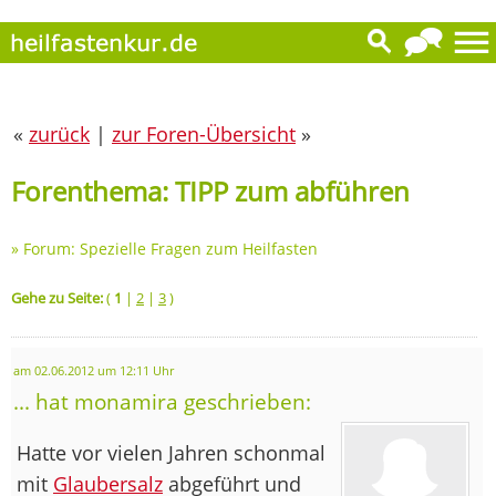
«
zurück
|
zur Foren-Übersicht
»
Forenthema: TIPP zum abführen
»
Forum: Spezielle Fragen zum Heilfasten
Gehe zu Seite:
(
1
|
2
|
3
)
am 02.06.2012 um 12:11 Uhr
... hat monamira geschrieben:
Hatte vor vielen Jahren schonmal
mit
Glaubersalz
abgeführt und