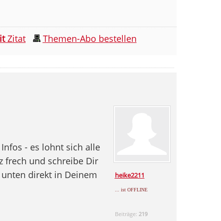
it
Zitat
Themen-Abo bestellen
 Infos - es lohnt sich alle
z frech und schreibe Dir
 unten direkt in Deinem
heike2211
... ist OFFLINE
Beiträge:
219