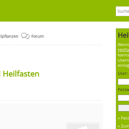
Hei
ilpflanzen
Forum
Wenn 
Heilf
kanns
User
einlo
 Heilfasten
User:
Passw
» Pas
» Zu