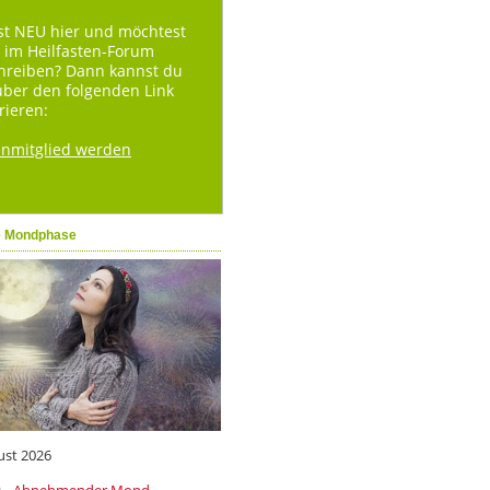
st NEU hier und möchtest
 im Heilfasten-Forum
hreiben? Dann kannst du
über den folgenden Link
rieren:
enmitglied werden
e Mondphase
ust 2026