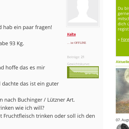
Du bi
gerne
mitsc
dich 
 hab ein paar fragen!
regist
Kelte
»
For
abe 93 Kg.
... ist OFFLINE
Beiträge:
21
Aktuell
Gewichtskurve:
 hoffe das es mir
dachte das ist ein guter
n nach Buchinger / Lützner Art.
rinken wie ich will?
 Fruchtfleisch trinken oder soll ich den
07. Aug