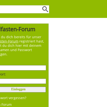
lfasten-Forum
du dich bereits für unser
asten-Forum
registriert hast,
t du dich hier mit deinem
namen und Passwort
ggen.
ort:
swort vergessen?
m Forum