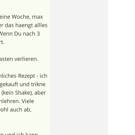
s eine Woche, max
r das haengt allles
Wenn Du nach 3
t.
asten verlieren.
liches Rezept - ich
gekauft und trikne
(kein Shake), aber
nlehren. Viele
wohl auch ab,
en und ich kann