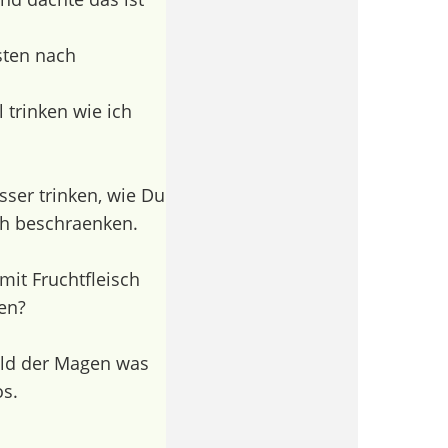
sten nach
l trinken wie ich
asser trinken, wie Du
ch beschraenken.
mit Fruchtfleisch
en?
bald der Magen was
s.