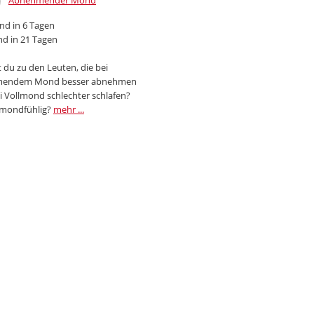
Abnehmender Mond
d in 6 Tagen
d in 21 Tagen
 du zu den Leuten, die bei
endem Mond besser abnehmen
i Vollmond schlechter schlafen?
 mondfühlig?
mehr ...