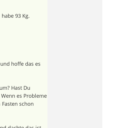
 habe 93 Kg.
und hoffe das es
arum? Hast Du
t? Wenn es Probleme
m Fasten schon
nd dachte das ist