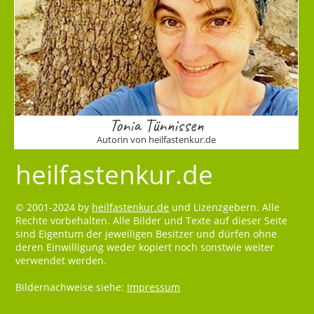
Tonia Tünnissen
Autorin von heilfastenkur.de
heilfastenkur.de
© 2001-2024 by
heilfastenkur.de
und Lizenzgebern. Alle
Rechte vorbehalten. Alle Bilder und Texte auf dieser Seite
sind Eigentum der jeweiligen Besitzer und dürfen ohne
deren Einwilligung weder kopiert noch sonstwie weiter
verwendet werden.
Bildernachweise siehe:
Impressum