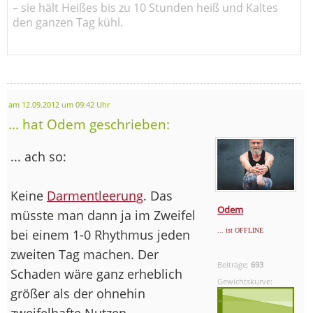
– sie hält Heißes bis zu 10 Stunden heiß und Kaltes
den ganzen Tag kühl.
am 12.09.2012 um 09:42 Uhr
... hat Odem geschrieben:
... ach so:
Keine
Darmentleerung
. Das
Odem
müsste man dann ja im Zweifel
bei einem 1-0 Rhythmus jeden
... ist OFFLINE
zweiten Tag machen. Der
Beiträge:
693
Schaden wäre ganz erheblich
Gewichtskurve:
größer als der ohnehin
zweifelhafte Nutzen.