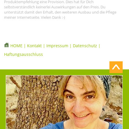
Produktempfehlung eine Provision. Dies hat für Dich
selbstverständlich keinerlei Auswirkungen auf den Preis. Du
unterstützt damit den Erhalt, den weiteren Ausbau und die Pflege
meiner Internetseite. Vielen Dank :-)
HOME
|
Kontakt
|
Impressum
|
Datenschutz
|
Haftungsausschluss