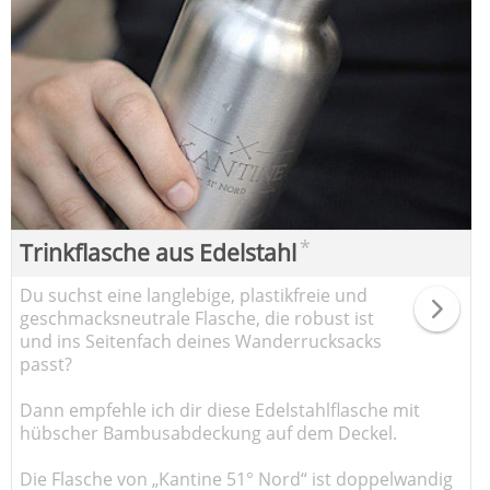
*
Trinkflasche aus Edelstahl
Du suchst eine langlebige, plastikfreie und
geschmacksneutrale Flasche, die robust ist
und ins Seitenfach deines Wanderrucksacks
passt?
Dann empfehle ich dir diese Edelstahlflasche mit
hübscher Bambusabdeckung auf dem Deckel.
Die Flasche von „Kantine 51° Nord“ ist doppelwandig