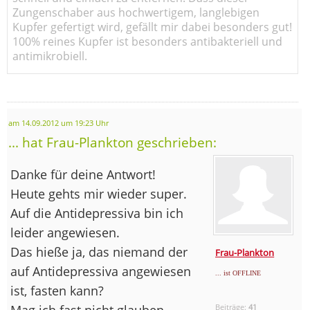
Zungenschaber aus hochwertigem, langlebigen
Kupfer gefertigt wird, gefällt mir dabei besonders gut!
100% reines Kupfer ist besonders antibakteriell und
antimikrobiell.
am 14.09.2012 um 19:23 Uhr
... hat Frau-Plankton geschrieben:
Danke für deine Antwort!
Heute gehts mir wieder super.
Auf die Antidepressiva bin ich
leider angewiesen.
Das hieße ja, das niemand der
Frau-Plankton
auf Antidepressiva angewiesen
... ist OFFLINE
ist, fasten kann?
Mag ich fast nicht glauben.
Beiträge:
41