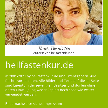
Tonia Tünnissen
Autorin von heilfastenkur.de
heilfastenkur.de
© 2001-2024 by
heilfastenkur.de
und Lizenzgebern. Alle
Rechte vorbehalten. Alle Bilder und Texte auf dieser Seite
sind Eigentum der jeweiligen Besitzer und dürfen ohne
deren Einwilligung weder kopiert noch sonstwie weiter
verwendet werden.
Bildernachweise siehe:
Impressum