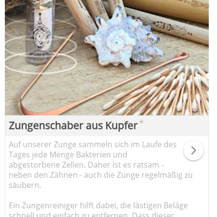
*
Zungenschaber aus Kupfer
Auf unserer Zunge sammeln sich im Laufe des
Tages jede Menge Bakterien und
abgestorbene Zellen. Daher ist es ratsam -
neben den Zähnen - auch die Zunge regelmäßig zu
säubern.
Ein Zungenreiniger hilft dabei, die lästigen Beläge
schnell und einfach zu entfernen. Dass dieser