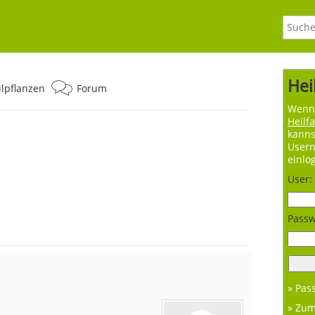
Hei
ilpflanzen
Forum
Wenn 
Heilf
kanns
User
einlo
User:
Passw
» Pas
» Zu