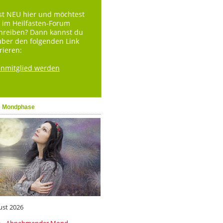
st NEU hier und möchtest
 im Heilfasten-Forum
hreiben? Dann kannst du
über den folgenden Link
rieren:
enmitglied werden
e Mondphase
ust 2026