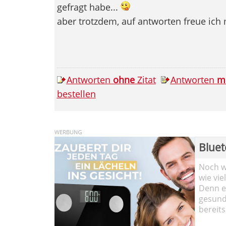
gefragt habe...
aber trotzdem, auf antworten freue ich 
Antworten
ohne
Zitat
Antworten
m
bestellen
Bluet
Noch wi
wie vie
Denn ei
gesund
bereits