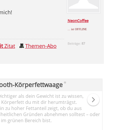
mich!
NeonCoffee
... ist OFFLINE
Beiträge:
87
it
Zitat
Themen-Abo
*
ooth-Körperfettwaage
chtiger als dein Gewicht ist zu wissen,
l Körperfett du mit dir herumträgst.
n zu hoher Fettanteil zeigt, ob du aus
heitlichen Gründen abnehmen solltest – oder
 im grünen Bereich bist.