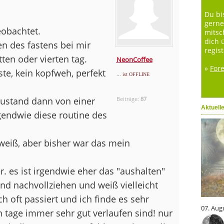
Du bi
gerne
obachtet.
mitsc
dich 
n des fastens bei mir
regist
tten oder vierten tag.
NeonCoffee
»
For
ste, kein kopfweh, perfekt
... ist OFFLINE
zustand dann von einer
Beiträge:
87
Aktuell
gendwie diese routine des
weiß, aber bisher war das mein
r. es ist irgendwie eher das "aushalten"
d nachvollziehen und weiß vielleicht
ch oft passiert und ich finde es sehr
07. Aug
n tage immer sehr gut verlaufen sind! nur