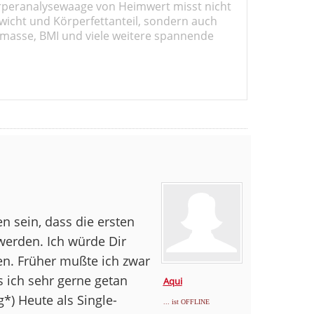
rperanalysewaage von Heimwert misst nicht
wicht und Körperfettanteil, sondern auch
masse, BMI und viele weitere spannende
en sein, dass die ersten
erden. Ich würde Dir
en. Früher mußte ich zwar
s ich sehr gerne getan
Aqui
*) Heute als Single-
... ist OFFLINE