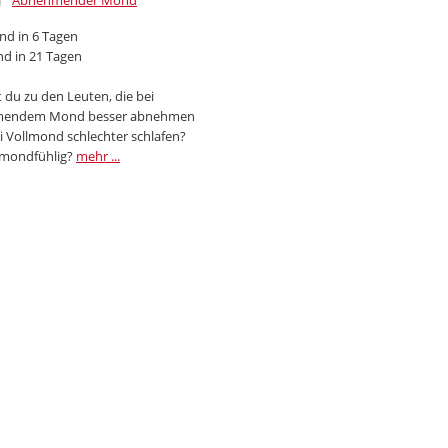
Abnehmender Mond
d in 6 Tagen
d in 21 Tagen
 du zu den Leuten, die bei
endem Mond besser abnehmen
i Vollmond schlechter schlafen?
 mondfühlig?
mehr ...