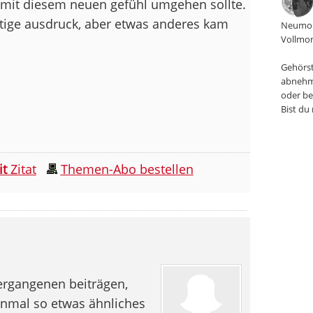
h mit diesem neuen gefühl umgehen sollte.
chtige ausdruck, aber etwas anderes kam
Neumon
Vollmon
Gehörst
abnehm
oder be
Bist du
it
Zitat
Themen-Abo bestellen
vergangenen beiträgen,
onmal so etwas ähnliches