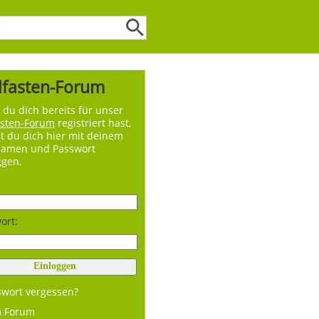
lfasten-Forum
du dich bereits für unser
asten-Forum
registriert hast,
t du dich hier mit deinem
namen und Passwort
ggen.
ort:
swort vergessen?
m Forum