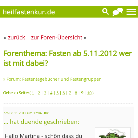
«
zurück
|
zur Foren-Übersicht
»
Forenthema: Fasten ab 5.11.2012 wer
ist mit dabei?
»
Forum: Fastentagebücher und Fastengruppen
Gehe zu Seite:
(
1
|
2
|
3
|
4
|
5
|
6
|
7
|
8
|
9
|
10
)
am 08.11.2012 um 12:04 Uhr
... hat duende geschrieben:
Hallo Martina - schön dass du