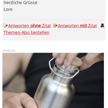
herzliche Grüsse
Lore
Antworten
ohne
Zitat
Antworten
mit
Zitat
Themen-Abo bestellen