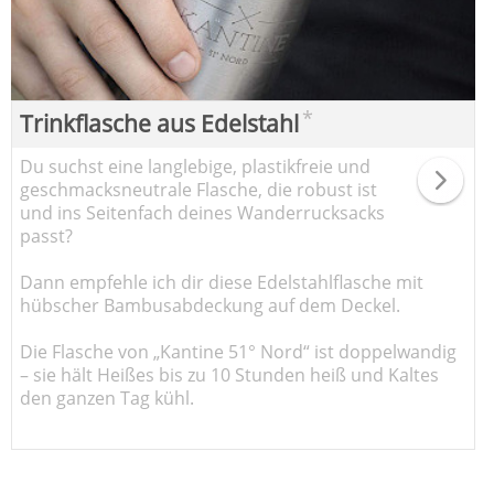
*
Trinkflasche aus Edelstahl
Du suchst eine langlebige, plastikfreie und
geschmacksneutrale Flasche, die robust ist
und ins Seitenfach deines Wanderrucksacks
passt?
Dann empfehle ich dir diese Edelstahlflasche mit
hübscher Bambusabdeckung auf dem Deckel.
Die Flasche von „Kantine 51° Nord“ ist doppelwandig
– sie hält Heißes bis zu 10 Stunden heiß und Kaltes
den ganzen Tag kühl.