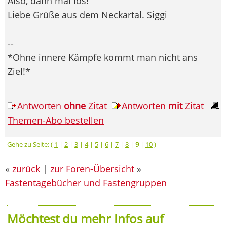
Also, dann mal los!
Liebe Grüße aus dem Neckartal. Siggi
--
*Ohne innere Kämpfe kommt man nicht ans
Ziel!*
Antworten
ohne
Zitat
Antworten
mit
Zitat
Themen-Abo bestellen
Gehe zu Seite: (
1
|
2
|
3
|
4
|
5
|
6
|
7
|
8
|
9
|
10
)
«
zurück
|
zur Foren-Übersicht
»
Fastentagebücher und Fastengruppen
Möchtest du mehr Infos auf