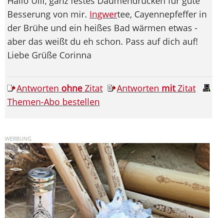
Hallo Ulli, ganz festes Daumendrücken für gute
Besserung von mir.
Ingwer
tee, Cayennepfeffer in
der Brühe und ein heißes Bad wärmen etwas -
aber das weißt du eh schon. Pass auf dich auf!
Liebe Grüße Corinna
Antworten
ohne
Zitat
Antworten
mit
Zitat
Themen-Abo bestellen