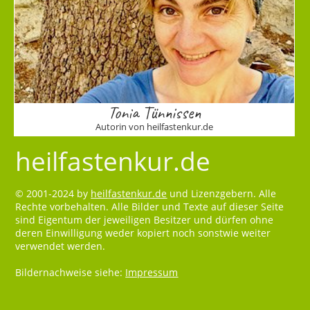
Tonia Tünnissen
Autorin von heilfastenkur.de
heilfastenkur.de
© 2001-2024 by
heilfastenkur.de
und Lizenzgebern. Alle
Rechte vorbehalten. Alle Bilder und Texte auf dieser Seite
sind Eigentum der jeweiligen Besitzer und dürfen ohne
deren Einwilligung weder kopiert noch sonstwie weiter
verwendet werden.
Bildernachweise siehe:
Impressum