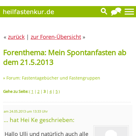
«
zurück
|
zur Foren-Übersicht
»
Forenthema: Mein Spontanfasten ab
dem 21.5.2013
»
Forum: Fastentagebücher und Fastengruppen
Gehe zu Seite:
(
1
|
2
|
3
|
4
|
5
)
am 24.05.2013 um 13:33 Uhr
... hat Hei Ke geschrieben:
Hallo Ulli und natürlich auch alle