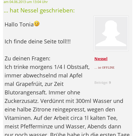
am 04.06.2013 um 13:04 Uhr
... hat Nessel geschrieben:
Hallo Tonia
Ich finde deine Seite toll!!!
Zu deinen Fragen:
Nessel
Ich trinke morgens 1/4 l Obstsaft,
... ist OFFLINE
immer abwechselnd mal Apfel
mal Grapefrúit, zur Zeit
Beiträge:
9
Blutorangensaft. Immer ohne
Zuckerzusatz. Verdünnt mit 300ml Wasser und
eine halbe Zitrone reingepresst, wegen den
Vitaminen. Auf der Arbeit circa 1l kalten Tee,
meist Pfefferminze und Wasser, Abends dann
nur noch wasser. Brühe habe ich die ersten Tage