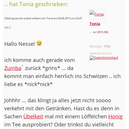
... hat Tonia geschrieben:
[ Beitrag wurde zuletzt editiert von Tonia am 04.06.2013 um 22:47
Tonia
Uhr ]
... ist OFFLINE
Hallo Nessel
Beiträge:
1754
Gewichtskurve:
ich komme auch gerade vom
*
Zumba
zurück *grins* ... da
kommt man einfach herrlich ins Schwitzen .. ich
liebe es *nick*nick*
Johhhr ... das klingt ja alles jetzt nicht soooo
verkehrt mit den Getränken. Hast du es denn in
Sachen
Übelkeit
mal mit einem Löffelchen
Honig
im Tee ausprobiert? Oder trinkst du vielleicht