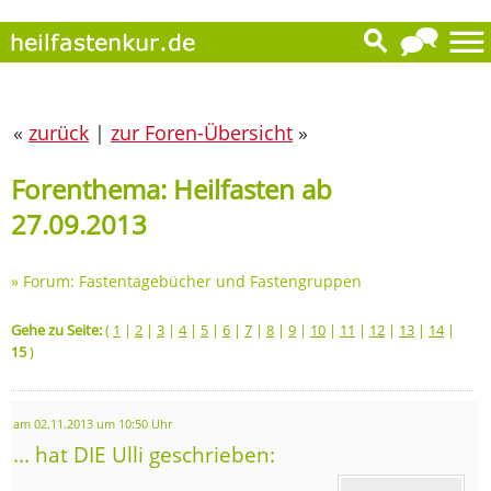
«
zurück
|
zur Foren-Übersicht
»
Forenthema: Heilfasten ab
27.09.2013
»
Forum: Fastentagebücher und Fastengruppen
Gehe zu Seite:
(
1
|
2
|
3
|
4
|
5
|
6
|
7
|
8
|
9
|
10
|
11
|
12
|
13
|
14
|
15
)
am 02.11.2013 um 10:50 Uhr
... hat DIE Ulli geschrieben: