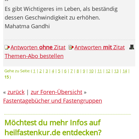
Es gibt Wichtigeres im Leben, als beständig
dessen Geschwindigkeit zu erhöhen.
Mahatma Gandhi
Antworten
ohne
Zitat
Antworten
mit
Zitat
Themen-Abo bestellen
Gehe zu Seite: (
1
|
2
|
3
|
4
|
5
|
6
|
7
|
8
|
9
|
10
|
11
|
12
|
13
|
14
|
15
)
«
zurück
|
zur Foren-Übersicht
»
Fastentagebücher und Fastengruppen
Möchtest du mehr Infos auf
heilfastenkur.de entdecken?