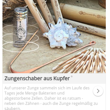
*
Zungenschaber aus Kupfer
Auf unserer Zunge sammeln sich im Laufe des
Tages jede Menge Bakterien und
abgestorbene Zellen. Daher ist es ratsam -
neben den Zähnen - auch die Zunge regelmäßig zu
säubern.