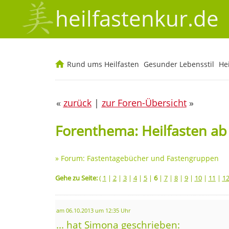
heilfastenkur.de
Rund ums Heilfasten
Gesunder Lebensstil
He
«
zurück
|
zur Foren-Übersicht
»
Forenthema: Heilfasten ab
»
Forum: Fastentagebücher und Fastengruppen
Gehe zu Seite:
(
1
|
2
|
3
|
4
|
5
|
6
|
7
|
8
|
9
|
10
|
11
|
1
am 06.10.2013 um 12:35 Uhr
... hat Simona geschrieben: