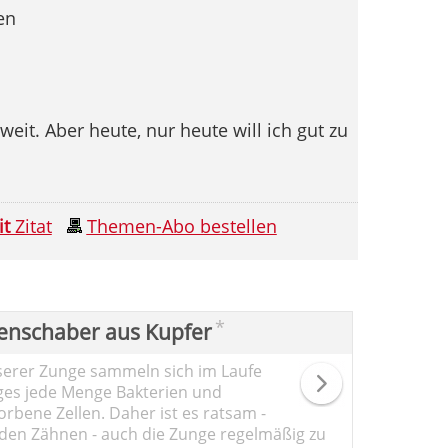
en
eit. Aber heute, nur heute will ich gut zu
it
Zitat
Themen-Abo bestellen
*
enschaber aus Kupfer
serer Zunge sammeln sich im Laufe
ges jede Menge Bakterien und
rbene Zellen. Daher ist es ratsam -
den Zähnen - auch die Zunge regelmäßig zu