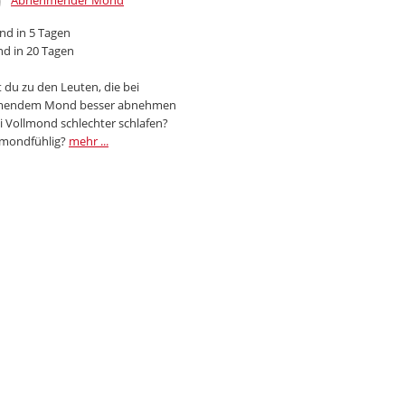
Abnehmender Mond
d in 5 Tagen
d in 20 Tagen
 du zu den Leuten, die bei
endem Mond besser abnehmen
i Vollmond schlechter schlafen?
 mondfühlig?
mehr ...