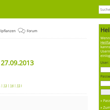
Hei
ilpflanzen
Forum
Wenn 
Heilf
kanns
User
einlo
 27.09.2013
User:
Passw
2
|
13
|
14
|
15
)
» Pas
» Zu