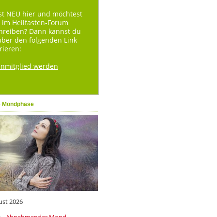
st NEU hier und möchtest
 im Heilfasten-Forum
hreiben? Dann kannst du
über den folgenden Link
rieren:
enmitglied werden
e Mondphase
ust 2026