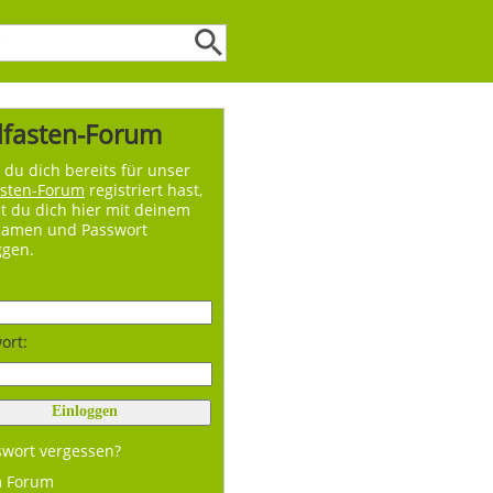
lfasten-Forum
du dich bereits für unser
asten-Forum
registriert hast,
t du dich hier mit deinem
namen und Passwort
ggen.
ort:
swort vergessen?
m Forum