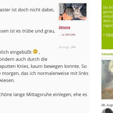
Du bi
aster ist doch nicht dabei,
gerne
mitsc
dich 
regist
Simona
sen ist es trübe und grau,
»
For
... ist OFFLINE
Beiträge:
294
mlich eingebüßt
,
Aktuell
sondern auch durch die
 kaputten Knies, kaum bewegen konnte. So
e morgen, das ich normalerweise mit links
wiesen.
chöne lange Mittagsruhe einlegen, ehe es
08. Aug