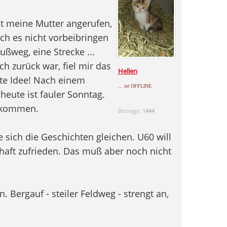
t meine Mutter angerufen,
ch es nicht vorbeibringen
ußweg, eine Strecke ...
ch zurück war, fiel mir das
Hellen
te Idee! Nach einem
... ist OFFLINE
heute ist fauler Sonntag.
e kommen.
Beiträge:
1444
e sich die Geschichten gleichen. U60 will
rhaft zufrieden. Das muß aber noch nicht
. Bergauf - steiler Feldweg - strengt an,