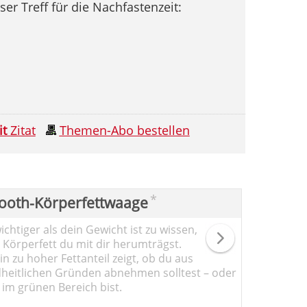
er Treff für die Nachfastenzeit:
it
Zitat
Themen-Abo bestellen
*
ooth-Körperfettwaage
chtiger als dein Gewicht ist zu wissen,
l Körperfett du mit dir herumträgst.
n zu hoher Fettanteil zeigt, ob du aus
heitlichen Gründen abnehmen solltest – oder
 im grünen Bereich bist.