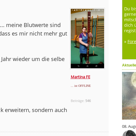
Du bi
gerne
mitsc
.. meine Blutwerte sind
dich 
regist
dass es mir nicht mehr gut
»
For
n Jahr wieder um die selbe
Aktuell
Martina FE
... ist OFFLINE
Beiträge:
546
ck erweitern, sondern auch
08. Aug