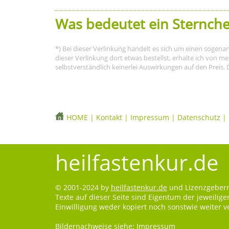
Was bedeutet ein Sternche
*) Bei dieser Verlinkung handelt es sich um einen sogena
dieser Verlinkung dort etwas bestellst, erhalte ich von 
selbstverständlich keinerlei Auswirkungen auf den Preis. 
HOME
|
Kontakt
|
Impressum
|
Datenschutz
|
heilfastenkur.de
© 2001-2024 by
heilfastenkur.de
und Lizenzgebern.
Texte auf dieser Seite sind Eigentum der jeweilig
Einwilligung weder kopiert noch sonstwie weiter 
Bildernachweise siehe:
Impressum