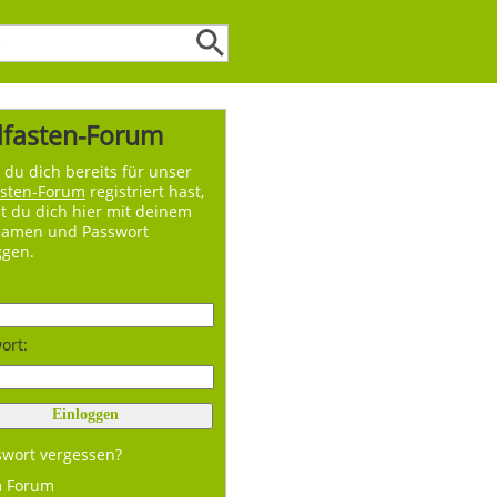
lfasten-Forum
du dich bereits für unser
asten-Forum
registriert hast,
t du dich hier mit deinem
namen und Passwort
ggen.
ort:
swort vergessen?
m Forum