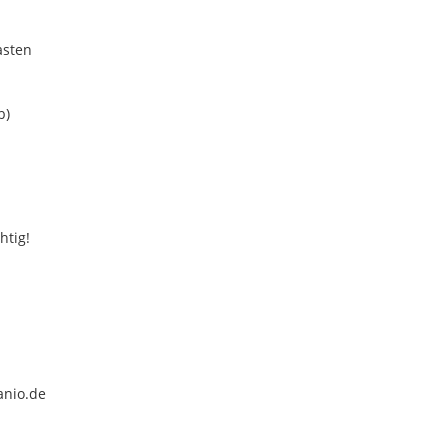
asten
b)
htig!
anio.de