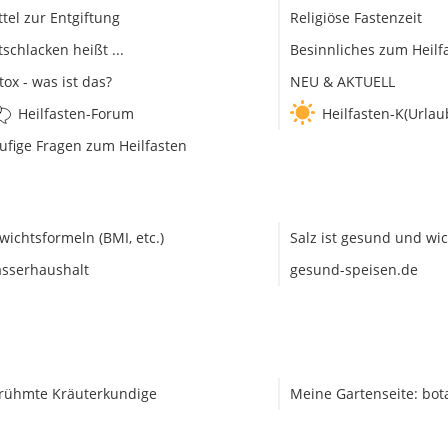
ttel zur Entgiftung
Religiöse Fastenzeit
tschlacken heißt ...
Besinnliches zum Heilf
tox - was ist das?
NEU & AKTUELL
Heilfasten-Forum
Heilfasten-K(Urlau
ufige Fragen zum Heilfasten
wichtsformeln (BMI, etc.)
Salz ist gesund und wic
sserhaushalt
gesund-speisen.de
rühmte Kräuterkundige
Meine Gartenseite: bot