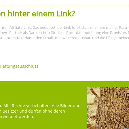
n hinter einem Link?
nnten Affiliate-Link. Das bedeutet, der Link führt dich zu einem meiner Par
meinem Partner als Dankeschön für diese Produktempfehlung eine Provision. D
Du unterstützt damit den Erhalt, den weiteren Ausbau und die Pflege meiner I
Haftungsausschluss
 Alle Rechte vorbehalten. Alle Bilder und
en Besitzer und dürfen ohne deren
verwendet werden.