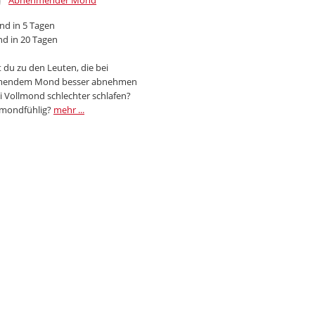
Abnehmender Mond
d in 5 Tagen
d in 20 Tagen
 du zu den Leuten, die bei
endem Mond besser abnehmen
i Vollmond schlechter schlafen?
 mondfühlig?
mehr ...