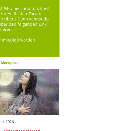
st NEU hier und möchtest
 im Heilfasten-Forum
hreiben? Dann kannst du
über den folgenden Link
rieren:
enmitglied werden
e Mondphase
ust 2026