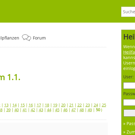
Hei
ilpflanzen
Forum
Wenn 
Heilf
kanns
User
einlo
 1.1.
User:
Passw
2
|
13
|
14
|
15
|
16
|
17
|
18
|
19
|
20
|
21
|
22
|
23
|
24
|
25
38
|
39
|
40
|
41
|
42
|
43
|
44
|
45
|
46
|
47
|
48
|
49
|
50
)
» Pas
» Zu