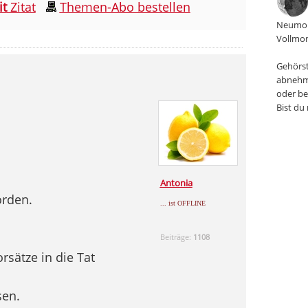
it
Zitat
Themen-Abo bestellen
Neumon
Vollmon
Gehörst
abnehm
oder be
Bist du
Antonia
orden.
... ist OFFLINE
Beiträge:
1108
rsätze in die Tat
sen.