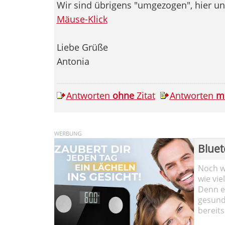
Wir sind übrigens "umgezogen", hier uns
Mäuse-Klick
Liebe Grüße
Antonia
Antworten
ohne
Zitat
Antworten
m
Bluet
Noch wi
wie vie
Denn ei
gesund
bereits