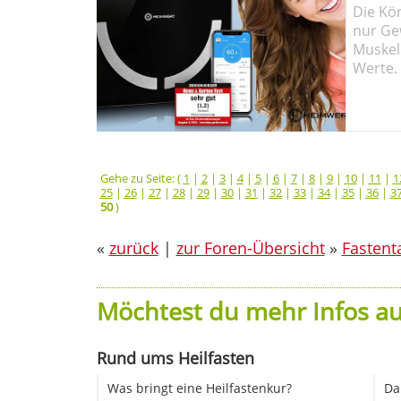
Die Kö
nur Ge
Muskel
Werte.
Gehe zu Seite: (
1
|
2
|
3
|
4
|
5
|
6
|
7
|
8
|
9
|
10
|
11
|
1
25
|
26
|
27
|
28
|
29
|
30
|
31
|
32
|
33
|
34
|
35
|
36
|
3
50
)
«
zurück
|
zur Foren-Übersicht
»
Fastent
Möchtest du mehr Infos au
Rund ums Heilfasten
Was bringt eine Heilfastenkur?
Da