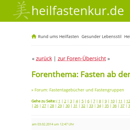
heilfastenkur.de
Rund ums Heilfasten
Gesunder Lebensstil
He
«
zurück
|
zur Foren-Übersicht
»
Forenthema: Fasten ab dem
»
Forum: Fastentagebücher und Fastengruppen
Gehe zu Seite:
(
1
|
2
|
3
|
4
|
5
|
6
|
7
|
8
|
9
|
10
|
11
|
1
|
26
|
27
|
28
|
29
|
30
|
31
|
32
|
33
|
34
|
35
|
36
|
37
|
am 03.02.2014 um 12:47 Uhr