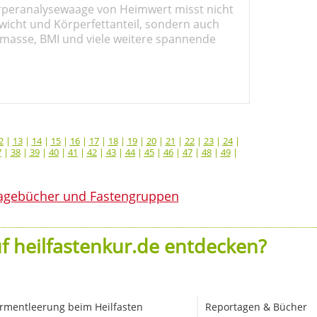
rperanalysewaage von Heimwert misst nicht
wicht und Körperfettanteil, sondern auch
masse, BMI und viele weitere spannende
2
|
13
|
14
|
15
|
16
|
17
|
18
|
19
|
20
|
21
|
22
|
23
|
24
|
7
|
38
|
39
|
40
|
41
|
42
|
43
|
44
|
45
|
46
|
47
|
48
|
49
|
agebücher und Fastengruppen
f heilfastenkur.de entdecken?
rmentleerung beim Heilfasten
Reportagen & Bücher