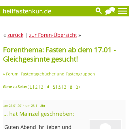
«
zurück
|
zur Foren-Übersicht
»
Forenthema: Fasten ab dem 17.01 -
Gleichgesinnte gesucht!
»
Forum: Fastentagebücher und Fastengruppen
Gehe zu Seite:
(
1
|
2
|
3
|
4
|
5
|
6
|
7
|
8
|
9
)
am 21.01.2014 um 23:11 Uhr
... hat Mainzel geschrieben:
Guten Abend ihr lieben und