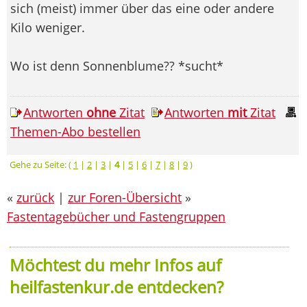
sich (meist) immer über das eine oder andere
Kilo weniger.
Wo ist denn Sonnenblume?? *sucht*
Antworten
ohne
Zitat
Antworten
mit
Zitat
Themen-Abo bestellen
Gehe zu Seite: (
1
|
2
|
3
|
4
|
5
|
6
|
7
|
8
|
9
)
«
zurück
|
zur Foren-Übersicht
»
Fastentagebücher und Fastengruppen
Möchtest du mehr Infos auf
heilfastenkur.de entdecken?