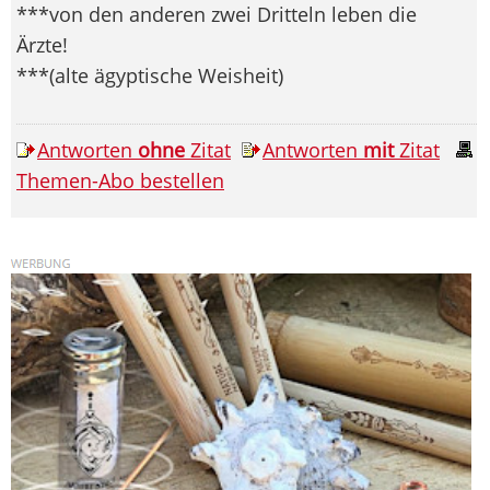
***von den anderen zwei Dritteln leben die
Ärzte!
***(alte ägyptische Weisheit)
Antworten
ohne
Zitat
Antworten
mit
Zitat
Themen-Abo bestellen