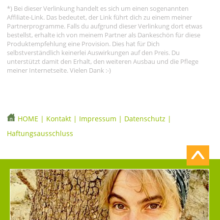
*) Bei dieser Verlinkung handelt es sich um einen sogenannten
Affiliate-Link. Das bedeutet, der Link führt dich zu einem meiner
Partnerprogramme. Falls du aufgrund dieser Verlinkung dort etwas
bestellst, erhalte ich von meinem Partner als Dankeschön für diese
Produktempfehlung eine Provision. Dies hat für Dich
selbstverständlich keinerlei Auswirkungen auf den Preis. Du
unterstützt damit den Erhalt, den weiteren Ausbau und die Pflege
meiner Internetseite. Vielen Dank :-)
HOME
|
Kontakt
|
Impressum
|
Datenschutz
|
Haftungsausschluss