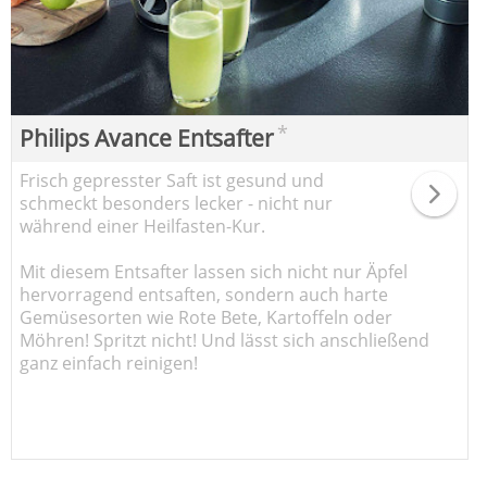
*
Philips Avance Entsafter
Frisch gepresster Saft ist gesund und
schmeckt besonders lecker - nicht nur
während einer Heilfasten-Kur.
Mit diesem Entsafter lassen sich nicht nur Äpfel
hervorragend entsaften, sondern auch harte
Gemüsesorten wie Rote Bete, Kartoffeln oder
Möhren! Spritzt nicht! Und lässt sich anschließend
ganz einfach reinigen!