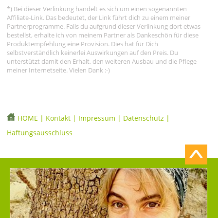
*) Bei dieser Verlinkung handelt es sich um einen sogenannten
Affiliate-Link. Das bedeutet, der Link führt dich zu einem meiner
Partnerprogramme. Falls du aufgrund dieser Verlinkung dort etwas
bestellst, erhalte ich von meinem Partner als Dankeschön für diese
Produktempfehlung eine Provision. Dies hat für Dich
selbstverständlich keinerlei Auswirkungen auf den Preis. Du
unterstützt damit den Erhalt, den weiteren Ausbau und die Pflege
meiner Internetseite. Vielen Dank :-)
HOME
|
Kontakt
|
Impressum
|
Datenschutz
|
Haftungsausschluss