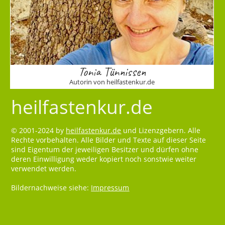
Tonia Tünnissen
Autorin von heilfastenkur.de
heilfastenkur.de
© 2001-2024 by
heilfastenkur.de
und Lizenzgebern. Alle
Rechte vorbehalten. Alle Bilder und Texte auf dieser Seite
sind Eigentum der jeweiligen Besitzer und dürfen ohne
deren Einwilligung weder kopiert noch sonstwie weiter
verwendet werden.
Bildernachweise siehe:
Impressum