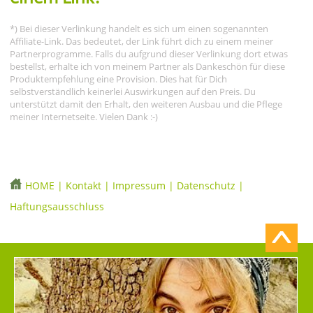
*) Bei dieser Verlinkung handelt es sich um einen sogenannten
Affiliate-Link. Das bedeutet, der Link führt dich zu einem meiner
Partnerprogramme. Falls du aufgrund dieser Verlinkung dort etwas
bestellst, erhalte ich von meinem Partner als Dankeschön für diese
Produktempfehlung eine Provision. Dies hat für Dich
selbstverständlich keinerlei Auswirkungen auf den Preis. Du
unterstützt damit den Erhalt, den weiteren Ausbau und die Pflege
meiner Internetseite. Vielen Dank :-)
HOME
|
Kontakt
|
Impressum
|
Datenschutz
|
Haftungsausschluss