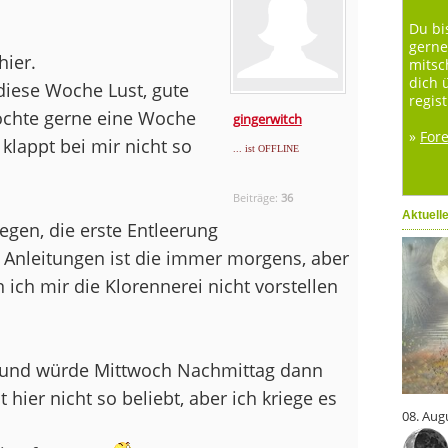
Du bi
gerne
hier.
mitsc
dich 
 diese Woche Lust, gute
regist
Möchte gerne eine Woche
gingerwitch
»
For
klappt bei mir nicht so
... ist OFFLINE
Beiträge:
36
Aktuell
egen, die erste Entleerung
 Anleitungen ist die immer morgens, aber
 ich mir die Klorennerei nicht vorstellen
 und würde Mittwoch Nachmittag dann
t hier nicht so beliebt, aber ich kriege es
08. Aug