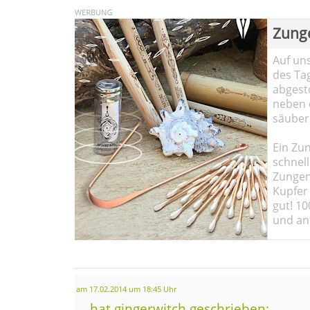
Zung
Auf un
des Ta
abgesto
neben 
säuber
Ein Zun
schnell
Zungen
Kupfer 
gut! 10
und ant
am 17.02.2014 um 18:45 Uhr
... hat gingerwitch geschrieben: