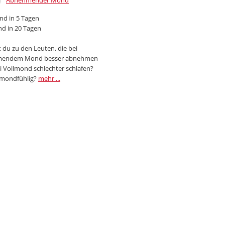
Abnehmender Mond
d in 5 Tagen
d in 20 Tagen
 du zu den Leuten, die bei
endem Mond besser abnehmen
i Vollmond schlechter schlafen?
 mondfühlig?
mehr ...