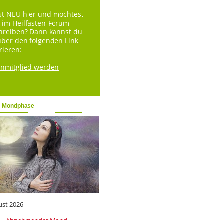
st NEU hier und möchtest
 im Heilfasten-Forum
hreiben? Dann kannst du
über den folgenden Link
rieren:
enmitglied werden
e Mondphase
ust 2026