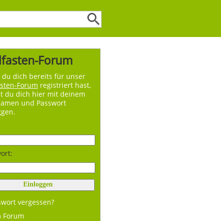
lfasten-Forum
du dich bereits für unser
asten-Forum
registriert hast,
t du dich hier mit deinem
namen und Passwort
ggen.
ort:
swort vergessen?
m Forum