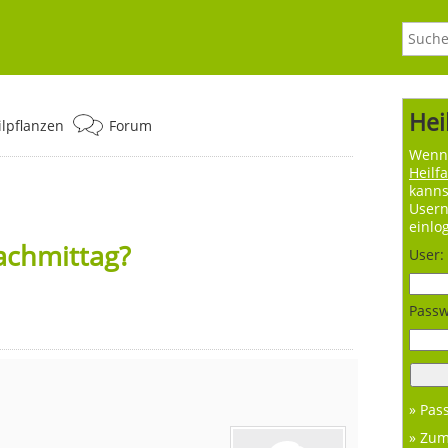
Hei
ilpflanzen
Forum
Wenn 
Heilf
kanns
User
einlo
achmittag?
User:
Passw
» Pas
» Zu