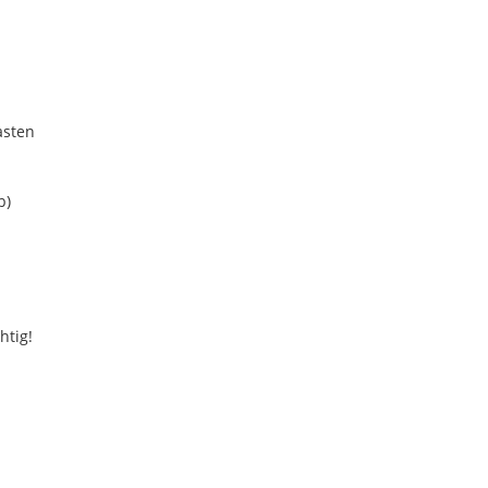
asten
b)
htig!