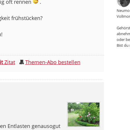
ig oft rennen
.
Neumon
Vollmon
gkeit frühstücken?
Gehörst
!
abnehm
oder be
Bist du
it
Zitat
Themen-Abo bestellen
hen Entlasten genausogut