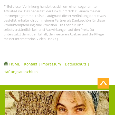
*) Bei dieser Verlinkung handelt es sich um einen sogenannten
Affiliate-Link. Das bedeutet, der Link führt dich zu einem meiner
Partnerprogramme. Falls du aufgrund dieser Verlinkung dort etwas
bestellst, erhalte ich von meinem Partner als Dankeschön für diese
Produktempfehlung eine Provision. Dies hat für Dich
selbstverständlich keinerlei Auswirkungen auf den Preis. Du
unterstützt damit den Erhalt, den weiteren Ausbau und die Pflege
meiner Internetseite. Vielen Dank :-)
HOME
|
Kontakt
|
Impressum
|
Datenschutz
|
Haftungsausschluss