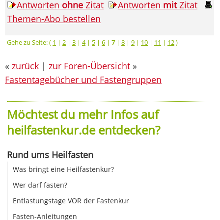
Antworten
ohne
Zitat
Antworten
mit
Zitat
Themen-Abo bestellen
Gehe zu Seite: (
1
|
2
|
3
|
4
|
5
|
6
|
7
|
8
|
9
|
10
|
11
|
12
)
«
zurück
|
zur Foren-Übersicht
»
Fastentagebücher und Fastengruppen
Möchtest du mehr Infos auf
heilfastenkur.de entdecken?
Rund ums Heilfasten
Was bringt eine Heilfastenkur?
Wer darf fasten?
Entlastungstage VOR der Fastenkur
Fasten-Anleitungen