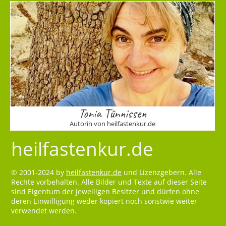
Tonia Tünnissen
Autorin von heilfastenkur.de
heilfastenkur.de
© 2001-2024 by
heilfastenkur.de
und Lizenzgebern. Alle
Rechte vorbehalten. Alle Bilder und Texte auf dieser Seite
sind Eigentum der jeweiligen Besitzer und dürfen ohne
deren Einwilligung weder kopiert noch sonstwie weiter
verwendet werden.