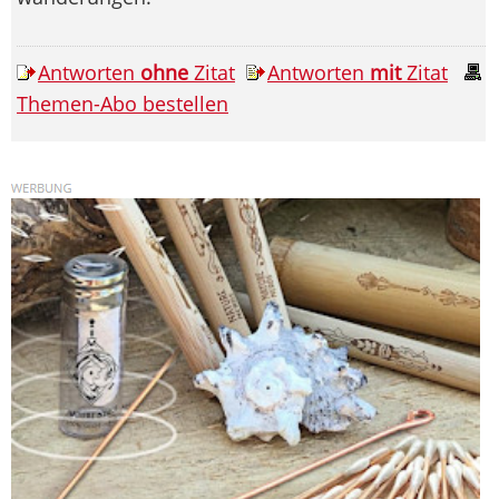
Antworten
ohne
Zitat
Antworten
mit
Zitat
Themen-Abo bestellen