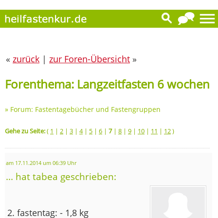
«
zurück
|
zur Foren-Übersicht
»
Forenthema: Langzeitfasten 6 wochen
»
Forum: Fastentagebücher und Fastengruppen
Gehe zu Seite:
(
1
|
2
|
3
|
4
|
5
|
6
|
7
|
8
|
9
|
10
|
11
|
12
)
am 17.11.2014 um 06:39 Uhr
... hat tabea geschrieben:
2. fastentag: - 1,8 kg