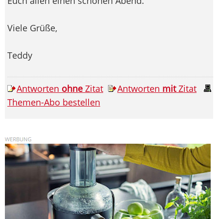
Euch allen einen schönen Abend.
Viele Grüße,
Teddy
Antworten
ohne
Zitat
Antworten
mit
Zitat
Themen-Abo bestellen