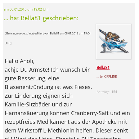
am 08.01.2015 um 19:02 Uhr
... hat Bella81 geschrieben:
[ Beitrag wurde zuletzt editiert von Bella81 am 08.01.2015 um 19:04
Uhr ]
Hallo Anoli,
Bella81
achje Du Ärmste! Ich wünsch Dir
gute Besserung, eine
... ist OFFLINE
Blasenentzündung ist was Fieses.
Beiträge:
154
Zur Linderung eignen sich
Kamille-Sitzbäder und zur
Harnansäuerung können Cranberry-Saft und ein
rezeptfreies Medikament aus der Apotheke mit
dem Wirkstoff L-Methionin helfen. Dieser senkt
pH-Wert des Urins. Ebenfalls PH Teststreifen