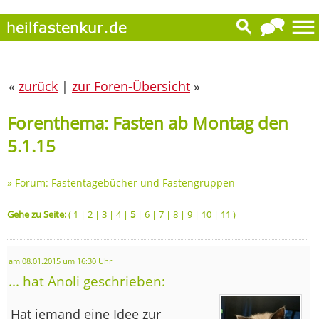
«
zurück
|
zur Foren-Übersicht
»
Forenthema: Fasten ab Montag den
5.1.15
»
Forum: Fastentagebücher und Fastengruppen
Gehe zu Seite:
(
1
|
2
|
3
|
4
|
5
|
6
|
7
|
8
|
9
|
10
|
11
)
am 08.01.2015 um 16:30 Uhr
... hat Anoli geschrieben:
Hat jemand eine Idee zur