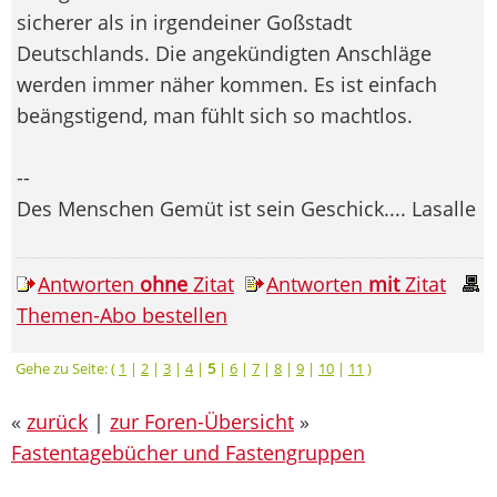
sicherer als in irgendeiner Goßstadt
Deutschlands. Die angekündigten Anschläge
werden immer näher kommen. Es ist einfach
beängstigend, man fühlt sich so machtlos.
--
Des Menschen Gemüt ist sein Geschick.... Lasalle
Antworten
ohne
Zitat
Antworten
mit
Zitat
Themen-Abo bestellen
Gehe zu Seite: (
1
|
2
|
3
|
4
|
5
|
6
|
7
|
8
|
9
|
10
|
11
)
«
zurück
|
zur Foren-Übersicht
»
Fastentagebücher und Fastengruppen