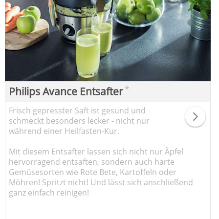
*
Philips Avance Entsafter
Frisch gepresster Saft ist gesund und
schmeckt besonders lecker - nicht nur
während einer Heilfasten-Kur.
Mit diesem Entsafter lassen sich nicht nur Äpfel
hervorragend entsaften, sondern auch harte
Gemüsesorten wie Rote Bete, Kartoffeln oder
Möhren! Spritzt nicht! Und lässt sich anschließend
ganz einfach reinigen!