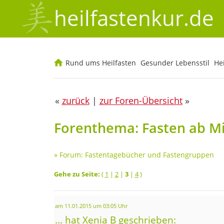
heilfastenkur.de
Rund ums Heilfasten
Gesunder Lebensstil
He
«
zurück
|
zur Foren-Übersicht
»
Forenthema: Fasten ab Mi
»
Forum: Fastentagebücher und Fastengruppen
Gehe zu Seite:
(
1
|
2
|
3
|
4
)
am 11.01.2015 um 03:05 Uhr
... hat Xenia B geschrieben: