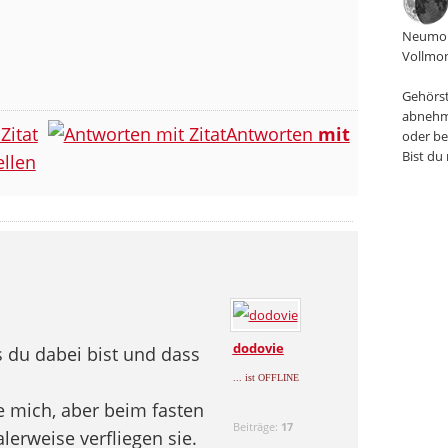
Neumon
Vollmon
Gehörst
abnehm
Zitat
Antworten
mit
oder be
Bist du
llen
dodovie
ss du dabei bist und dass
... ist OFFLINE
e mich, aber beim fasten
Beiträge:
17
erweise verfliegen sie.