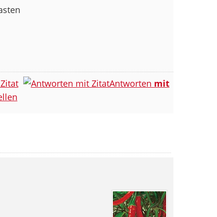
asten
Zitat
Antworten
mit
llen