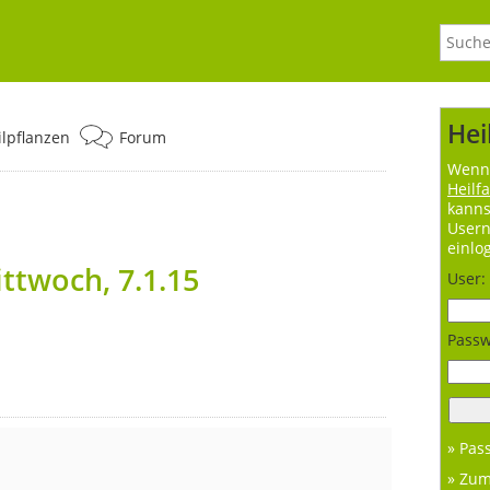
Hei
ilpflanzen
Forum
Wenn 
Heilf
kanns
User
einlo
ttwoch, 7.1.15
User:
Passw
» Pas
» Zu