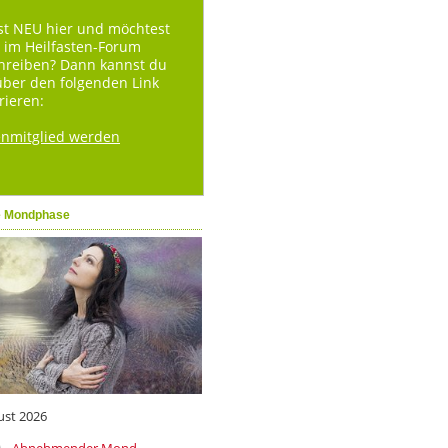
st NEU hier und möchtest
 im Heilfasten-Forum
hreiben? Dann kannst du
über den folgenden Link
rieren:
enmitglied werden
e Mondphase
ust 2026