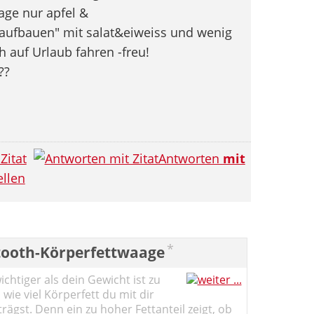
age nur apfel &
aufbauen" mit salat&eiweiss und wenig
h auf Urlaub fahren -freu!
??
Zitat
Antworten
mit
llen
*
tooth-Körperfettwaage
chtiger als dein Gewicht ist zu
 wie viel Körperfett du mit dir
ägst. Denn ein zu hoher Fettanteil zeigt, ob