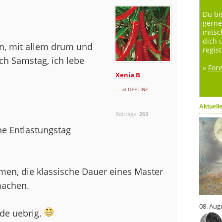
Du bi
gerne
mitsc
dich 
n, mit allem drum und
regist
och Samstag, ich lebe
»
For
Xenia B
... ist OFFLINE
Aktuell
Beiträge:
263
e Entlastungstag
men, die klassische Dauer eines Master
machen.
08. Aug
nde uebrig.