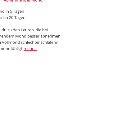
Abnehmender Mond
d in 5 Tagen
d in 20 Tagen
 du zu den Leuten, die bei
endem Mond besser abnehmen
i Vollmond schlechter schlafen?
 mondfühlig?
mehr ...