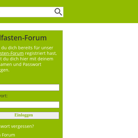
lfasten-Forum
du dich bereits für unser
asten-Forum
registriert hast,
t du dich hier mit deinem
namen und Passwort
ggen.
ort:
swort vergessen?
m Forum