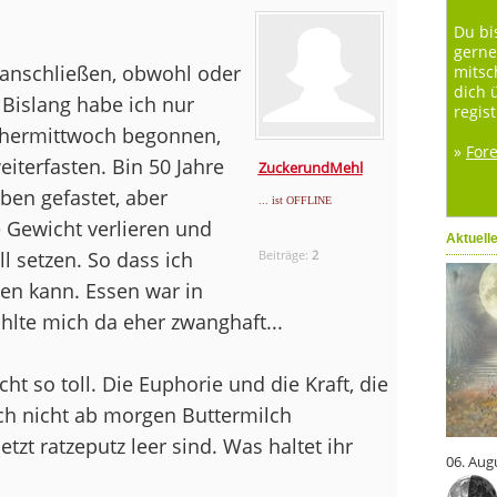
Du bi
gerne
anschließen, obwohl oder
mitsc
dich 
. Bislang habe ich nur
regist
chermittwoch begonnen,
»
For
iterfasten. Bin 50 Jahre
ZuckerundMehl
en gefastet, aber
... ist OFFLINE
e Gewicht verlieren und
Aktuell
 setzen. So dass ich
Beiträge:
2
en kann. Essen war in
ühlte mich da eher zwanghaft...
t so toll. Die Euphorie und die Kraft, die
ich nicht ab morgen Buttermilch
zt ratzeputz leer sind. Was haltet ihr
06. Aug