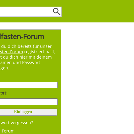
lfasten-Forum
du dich bereits für unser
asten-Forum
registriert hast,
t du dich hier mit deinem
namen und Passwort
ggen.
ort:
swort vergessen?
m Forum