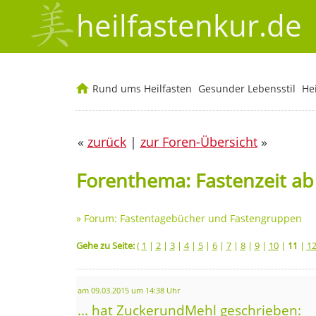
heilfastenkur.de
Rund ums Heilfasten
Gesunder Lebensstil
He
«
zurück
|
zur Foren-Übersicht
»
Forenthema: Fastenzeit a
»
Forum: Fastentagebücher und Fastengruppen
Gehe zu Seite:
(
1
|
2
|
3
|
4
|
5
|
6
|
7
|
8
|
9
|
10
|
11
|
1
am 09.03.2015 um 14:38 Uhr
... hat ZuckerundMehl geschrieben: