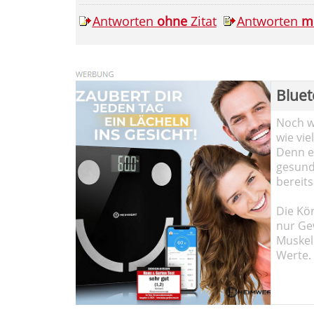
Antworten
ohne
Zitat
Antworten
m
Bluet
Noch wi
wie vie
Denn ei
gesund
bereits
Die Kö
nur Ge
Muskel
Werte.