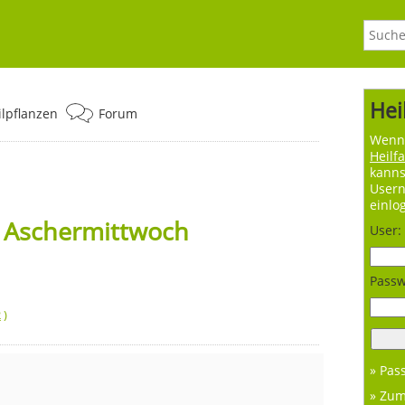
Hei
ilpflanzen
Forum
Wenn 
Heilf
kanns
User
einlo
b Aschermittwoch
User:
Passw
2
)
» Pas
» Zu