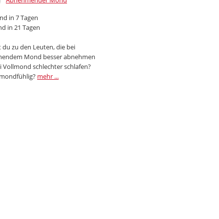
Abnehmender Mond
d in 7 Tagen
d in 21 Tagen
 du zu den Leuten, die bei
endem Mond besser abnehmen
i Vollmond schlechter schlafen?
 mondfühlig?
mehr ...