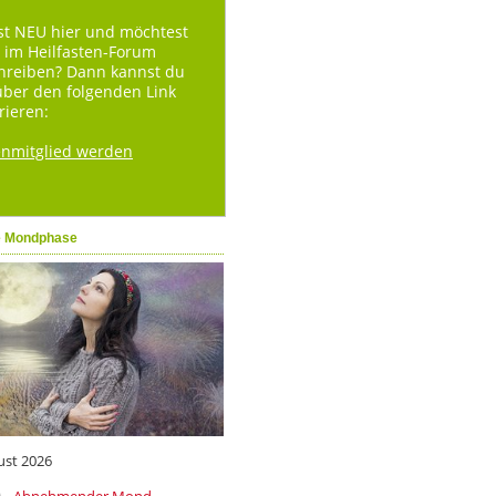
st NEU hier und möchtest
 im Heilfasten-Forum
hreiben? Dann kannst du
über den folgenden Link
rieren:
enmitglied werden
e Mondphase
ust 2026