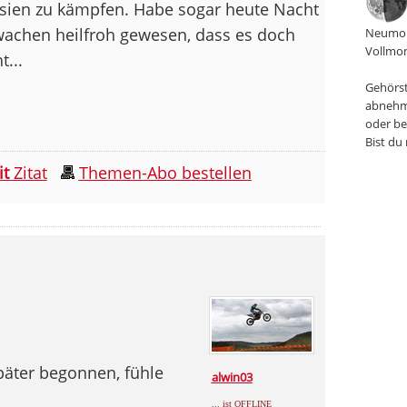
ien zu kämpfen. Habe sogar heute Nacht
achen heilfroh gewesen, dass es doch
Neumon
Vollmon
...
Gehörst
abnehm
oder be
Bist du
it
Zitat
Themen-Abo bestellen
äter begonnen, fühle
alwin03
... ist OFFLINE