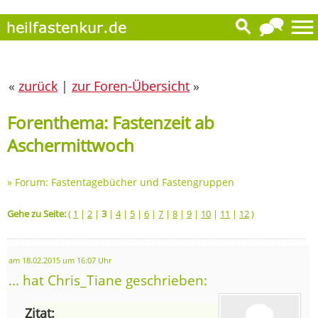
«
zurück
|
zur Foren-Übersicht
»
Forenthema: Fastenzeit ab
Aschermittwoch
»
Forum: Fastentagebücher und Fastengruppen
Gehe zu Seite:
(
1
|
2
|
3
|
4
|
5
|
6
|
7
|
8
|
9
|
10
|
11
|
12
)
am 18.02.2015 um 16:07 Uhr
... hat Chris_Tiane geschrieben:
Zitat: