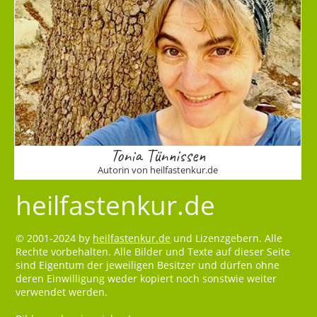
Tonia Tünnissen
Autorin von heilfastenkur.de
heilfastenkur.de
© 2001-2024 by
heilfastenkur.de
und Lizenzgebern. Alle
Rechte vorbehalten. Alle Bilder und Texte auf dieser Seite
sind Eigentum der jeweiligen Besitzer und dürfen ohne
deren Einwilligung weder kopiert noch sonstwie weiter
verwendet werden.