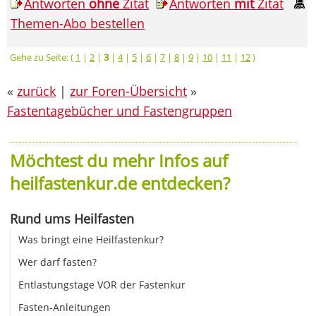
Antworten
ohne
Zitat
Antworten
mit
Zitat
Themen-Abo bestellen
Gehe zu Seite: (
1
|
2
|
3
|
4
|
5
|
6
|
7
|
8
|
9
|
10
|
11
|
12
)
«
zurück
|
zur Foren-Übersicht
»
Fastentagebücher und Fastengruppen
Möchtest du mehr Infos auf
heilfastenkur.de entdecken?
Rund ums Heilfasten
Was bringt eine Heilfastenkur?
Wer darf fasten?
Entlastungstage VOR der Fastenkur
Fasten-Anleitungen