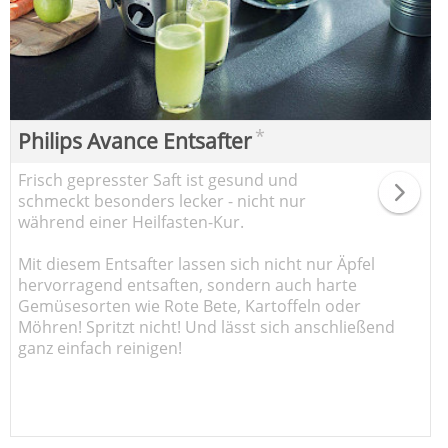
*
Philips Avance Entsafter
Frisch gepresster Saft ist gesund und
schmeckt besonders lecker - nicht nur
während einer Heilfasten-Kur.
Mit diesem Entsafter lassen sich nicht nur Äpfel
hervorragend entsaften, sondern auch harte
Gemüsesorten wie Rote Bete, Kartoffeln oder
Möhren! Spritzt nicht! Und lässt sich anschließend
ganz einfach reinigen!