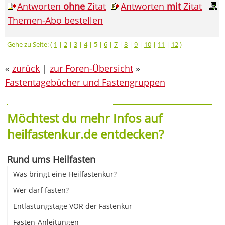
Antworten
ohne
Zitat
Antworten
mit
Zitat
Themen-Abo bestellen
Gehe zu Seite: (
1
|
2
|
3
|
4
|
5
|
6
|
7
|
8
|
9
|
10
|
11
|
12
)
«
zurück
|
zur Foren-Übersicht
»
Fastentagebücher und Fastengruppen
Möchtest du mehr Infos auf
heilfastenkur.de entdecken?
Rund ums Heilfasten
Was bringt eine Heilfastenkur?
Wer darf fasten?
Entlastungstage VOR der Fastenkur
Fasten-Anleitungen