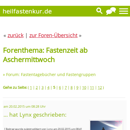
«
zurück
|
zur Foren-Übersicht
»
Forenthema: Fastenzeit ab
Aschermittwoch
»
Forum: Fastentagebücher und Fastengruppen
Gehe zu Seite:
(
1
|
2
|
3
|
4
|
5
|
6
|
7
|
8
|
9
|
10
|
11
|
12
)
am 20.02.2015 um 08:28 Uhr
... hat Lynx geschrieben:
[ Beitrag wurde zuletzt editiert von Lynx am 20.02.2015 um 08:41