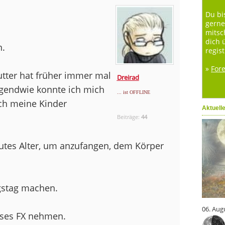
Du bi
gerne
mitsc
dich 
n.
regist
»
For
tter hat früher immer mal
Dreirad
irgendwie konnte ich mich
... ist OFFLINE
uch meine Kinder
Aktuell
Beiträge:
44
 gutes Alter, um anzufangen, dem Körper
gstag machen.
06. Aug
eses FX nehmen.