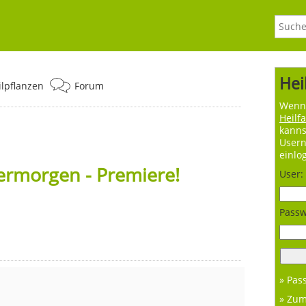
Hei
ilpflanzen
Forum
Wenn 
Heilf
kanns
User
einlo
ermorgen - Premiere!
User:
Passw
» Pas
» Zu