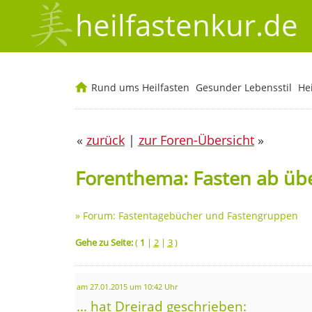
heilfastenkur.de
Rund ums Heilfasten
Gesunder Lebensstil
He
«
zurück
|
zur Foren-Übersicht
»
Forenthema: Fasten ab üb
»
Forum: Fastentagebücher und Fastengruppen
Gehe zu Seite:
(
1
|
2
|
3
)
am 27.01.2015 um 10:42 Uhr
... hat Dreirad geschrieben: