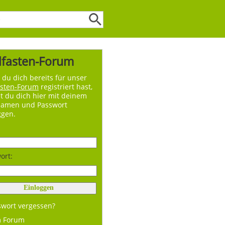
lfasten-Forum
du dich bereits für unser
asten-Forum
registriert hast,
t du dich hier mit deinem
namen und Passwort
ggen.
ort:
swort vergessen?
m Forum