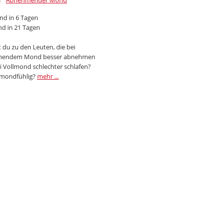
Abnehmender Mond
d in 6 Tagen
d in 21 Tagen
 du zu den Leuten, die bei
endem Mond besser abnehmen
i Vollmond schlechter schlafen?
 mondfühlig?
mehr ...