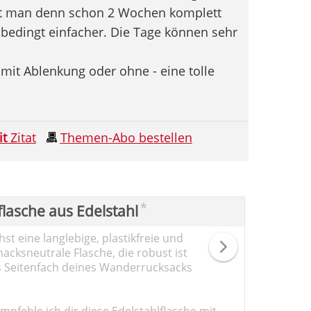
 hat man denn schon 2 Wochen komplett
nbedingt einfacher. Die Tage können sehr
 mit Ablenkung oder ohne - eine tolle
it
Zitat
Themen-Abo bestellen
*
flasche aus Edelstahl
st eine langlebige, plastikfreie und
cksneutrale Flasche, die robust ist
s Seitenfach deines Wanderrucksacks
pfehle ich dir diese Edelstahlflasche mit