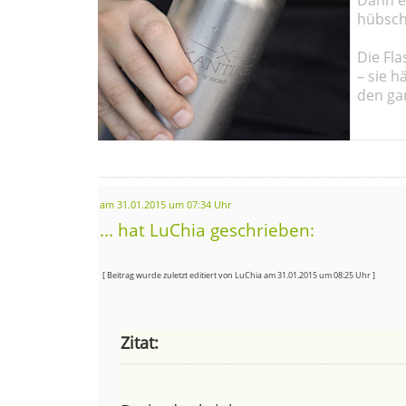
hübsch
Die Fla
– sie h
den ga
am 31.01.2015 um 07:34 Uhr
... hat LuChia geschrieben:
[ Beitrag wurde zuletzt editiert von LuChia am 31.01.2015 um 08:25 Uhr ]
Zitat: