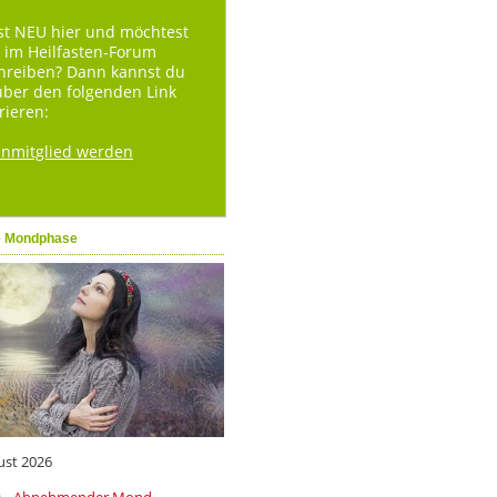
st NEU hier und möchtest
 im Heilfasten-Forum
hreiben? Dann kannst du
über den folgenden Link
rieren:
enmitglied werden
e Mondphase
ust 2026