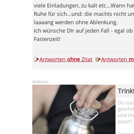
viele Einladungen, zu kalt etc...Wann
Ruhe für sich...und: die machts nicht u
laaaang werden ohne Ablenkung.
Ich wünsche DIr auf jeden Fall - egal ob
Fastenzeit!
Antworten
ohne
Zitat
Antworten
m
Trink
Du such
geschma
und in
passt?
Dann em