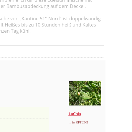
er Bambusabdeckung auf dem Deckel.
sche von „Kantine 51° Nord“ ist doppelwandig
ält Heißes bis zu 10 Stunden heiß und Kaltes
nzen Tag kühl.
LuChia
... ist OFFLINE