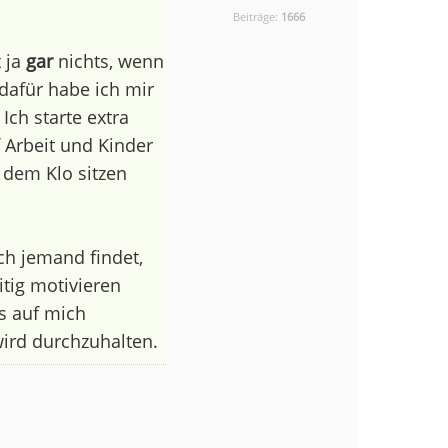
Beiträge:
1666
t ja
gar
nichts, wenn
 dafür habe ich mir
ch starte extra
 Arbeit und Kinder
f dem Klo sitzen
ch jemand findet,
tig motivieren
as auf mich
ird durchzuhalten.