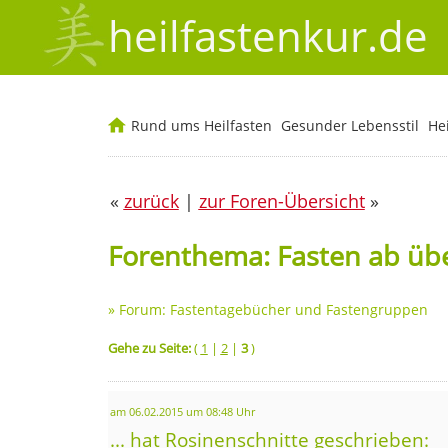
heilfastenkur.de
Rund ums Heilfasten
Gesunder Lebensstil
He
«
zurück
|
zur Foren-Übersicht
»
Forenthema: Fasten ab üb
»
Forum: Fastentagebücher und Fastengruppen
Gehe zu Seite:
(
1
|
2
|
3
)
am 06.02.2015 um 08:48 Uhr
... hat Rosinenschnitte geschrieben: