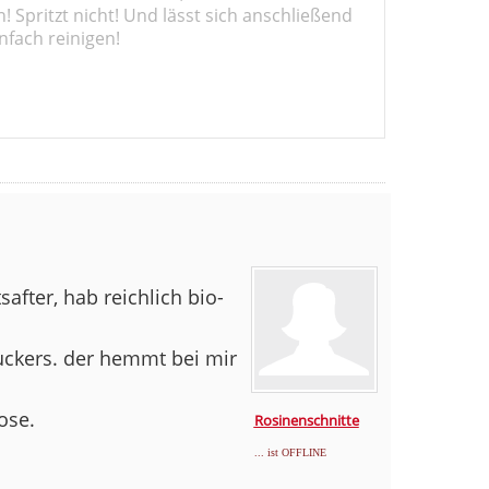
 Spritzt nicht! Und lässt sich anschließend
nfach reinigen!
after, hab reichlich bio-
zuckers. der hemmt bei mir
ose.
Rosinenschnitte
... ist OFFLINE