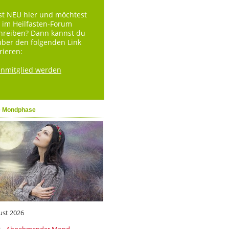
st NEU hier und möchtest
 im Heilfasten-Forum
hreiben? Dann kannst du
über den folgenden Link
rieren:
enmitglied werden
e Mondphase
ust 2026