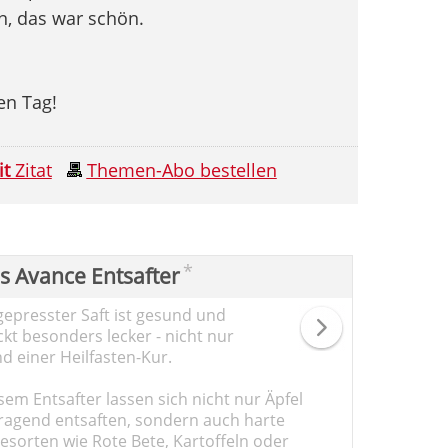
n, das war schön.
en Tag!
it
Zitat
Themen-Abo bestellen
*
ps Avance Entsafter
gepresster Saft ist gesund und
kt besonders lecker - nicht nur
d einer Heilfasten-Kur.
sem Entsafter lassen sich nicht nur Äpfel
ragend entsaften, sondern auch harte
sorten wie Rote Bete, Kartoffeln oder