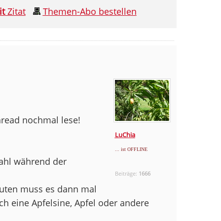
it
Zitat
Themen-Abo bestellen
hread nochmal lese!
LuChia
... ist OFFLINE
ahl während der
Beiträge:
1666
auten muss es dann mal
ch eine Apfelsine, Apfel oder andere