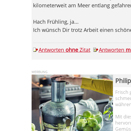
kilometerweit am Meer entlang gefahre
Hach Frühling, ja...
Ich wünsch Dir trotz Arbeit einen schön
Antworten
ohne
Zitat
Antworten
m
Phili
Frisch 
schmec
währen
Mit die
hervor
Gemüse