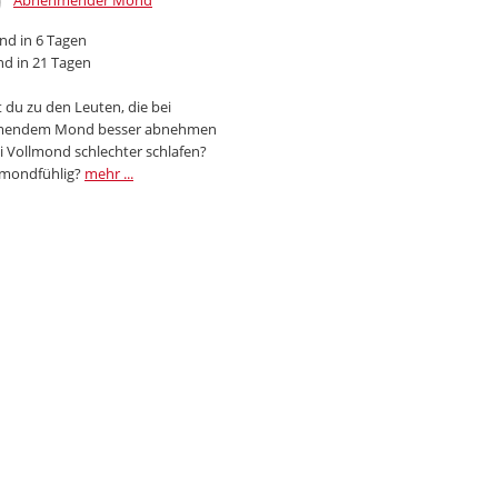
Abnehmender Mond
d in 6 Tagen
d in 21 Tagen
 du zu den Leuten, die bei
endem Mond besser abnehmen
i Vollmond schlechter schlafen?
 mondfühlig?
mehr ...