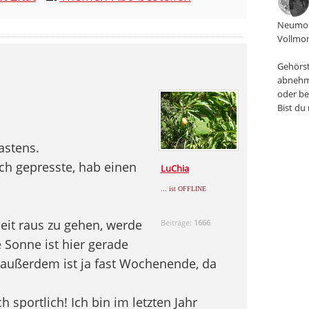
Neumon
Vollmon
Gehörst
abnehm
oder be
Bist du
astens.
sch gepresste, hab einen
LuChia
... ist OFFLINE
eit raus zu gehen, werde
Beiträge:
1666
ie Sonne ist hier gerade
d außerdem ist ja fast Wochenende, da
ch sportlich! Ich bin im letzten Jahr