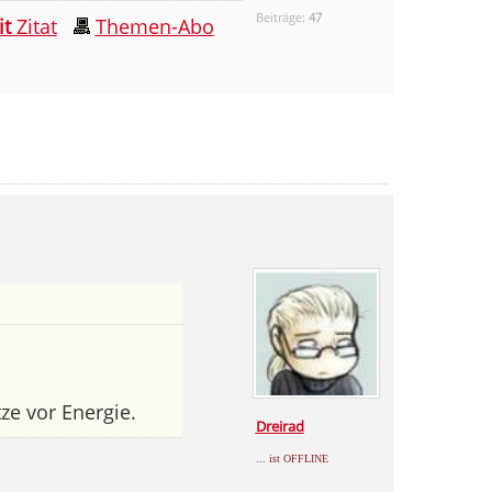
Beiträge:
47
it
Zitat
Themen-Abo
tze vor Energie.
Dreirad
... ist OFFLINE