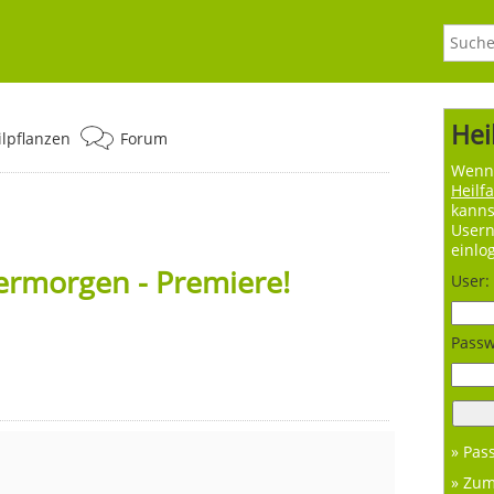
Hei
ilpflanzen
Forum
Wenn 
Heilf
kanns
User
einlo
ermorgen - Premiere!
User:
Passw
» Pas
» Zu