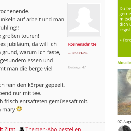
Du bi
 wochenende.
gerne
unkeln auf arbeit und man
mitsc
dich 
ühling!!
regist
e großen touren!
»
For
es jubiläum, da will ich
Rosinenschnitte
 grund, warum ich faste,
... ist OFFLINE
ngesundem essen und
Aktuell
mt man die berge viel
Beiträge:
47
h fein den körper gepeelt.
bend nur mit tee.
h frisch entsafteten gemüsesaft mit.
in mary
07. Aug
it
Zitat
Themen-Abo bestellen