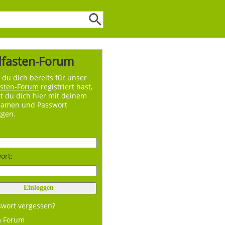
lfasten-Forum
du dich bereits für unser
asten-Forum
registriert hast,
t du dich hier mit deinem
namen und Passwort
ggen.
ort:
swort vergessen?
m Forum