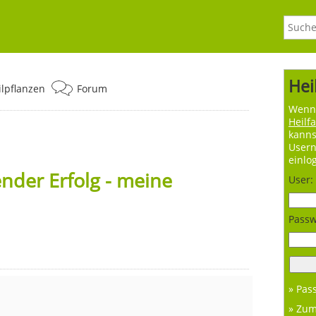
Hei
ilpflanzen
Forum
Wenn 
Heilf
kanns
User
einlo
der Erfolg - meine
User:
Passw
» Pas
» Zu