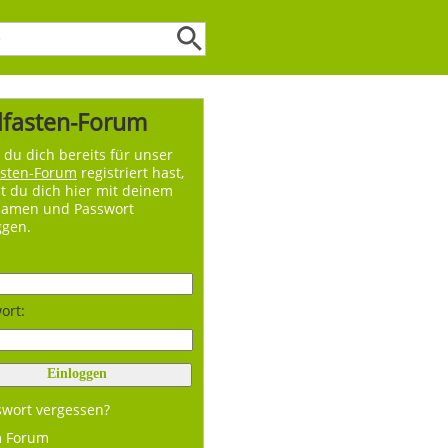
lfasten-Forum
du dich bereits für unser
asten-Forum
registriert hast,
t du dich hier mit deinem
namen und Passwort
ggen.
ort:
swort vergessen?
m Forum