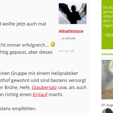
Du bi
gerne
mitsc
dich 
 wollte jetzt auch mal
regist
WilmaFlintstone
»
For
... ist OFFLINE
cht immer erfolgreich...
htig gepasst, aber dieses
Beiträge:
66
Aktuell
leinen Gruppe mit einem Heilpraktiker
sthof gewohnt und sind bestens versorgt
er Brühe, Hefe,
Glaubersalz
usw, als auch
an richtig einen
Einlauf
macht.
07. Aug
stens empfehlen.