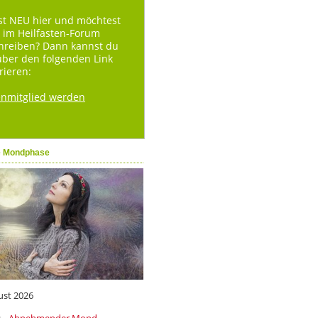
st NEU hier und möchtest
 im Heilfasten-Forum
hreiben? Dann kannst du
über den folgenden Link
rieren:
enmitglied werden
e Mondphase
ust 2026