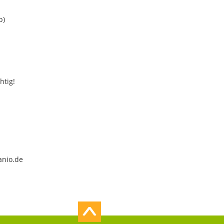
b)
htig!
anio.de