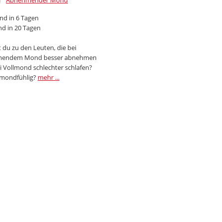
Abnehmender Mond
d in 6 Tagen
d in 20 Tagen
 du zu den Leuten, die bei
endem Mond besser abnehmen
i Vollmond schlechter schlafen?
 mondfühlig?
mehr ...