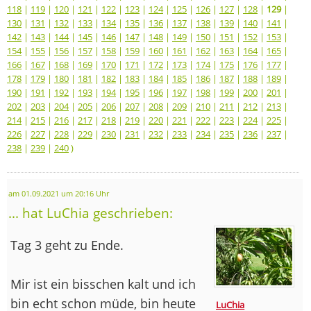
118
|
119
|
120
|
121
|
122
|
123
|
124
|
125
|
126
|
127
|
128
|
129
|
130
|
131
|
132
|
133
|
134
|
135
|
136
|
137
|
138
|
139
|
140
|
141
|
142
|
143
|
144
|
145
|
146
|
147
|
148
|
149
|
150
|
151
|
152
|
153
|
154
|
155
|
156
|
157
|
158
|
159
|
160
|
161
|
162
|
163
|
164
|
165
|
166
|
167
|
168
|
169
|
170
|
171
|
172
|
173
|
174
|
175
|
176
|
177
|
178
|
179
|
180
|
181
|
182
|
183
|
184
|
185
|
186
|
187
|
188
|
189
|
190
|
191
|
192
|
193
|
194
|
195
|
196
|
197
|
198
|
199
|
200
|
201
|
202
|
203
|
204
|
205
|
206
|
207
|
208
|
209
|
210
|
211
|
212
|
213
|
214
|
215
|
216
|
217
|
218
|
219
|
220
|
221
|
222
|
223
|
224
|
225
|
226
|
227
|
228
|
229
|
230
|
231
|
232
|
233
|
234
|
235
|
236
|
237
|
238
|
239
|
240
)
am 01.09.2021 um 20:16 Uhr
... hat LuChia geschrieben:
Tag 3 geht zu Ende.
Mir ist ein bisschen kalt und ich
bin echt schon müde, bin heute
LuChia