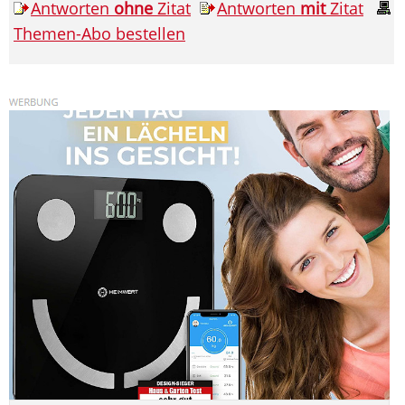
Antworten
ohne
Zitat
Antworten
mit
Zitat
Themen-Abo bestellen