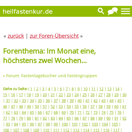
«
zurück
|
zur Foren-Übersicht
»
Forenthema: Im Monat eine,
höchstens zwei Wochen...
»
Forum: Fastentagebücher und Fastengruppen
Gehe zu Seite:
(
1
|
2
|
3
|
4
|
5
|
6
|
7
|
8
|
9
|
10
|
11
|
12
|
13
|
14
|
15
|
16
|
17
|
18
|
19
|
20
|
21
|
22
|
23
|
24
|
25
|
26
|
27
|
28
|
29
|
30
|
31
|
32
|
33
|
34
|
35
|
36
|
37
|
38
|
39
|
40
|
41
|
42
|
43
|
44
|
45
|
46
|
47
|
48
|
49
|
50
|
51
|
52
|
53
|
54
|
55
|
56
|
57
|
58
|
59
|
60
|
61
|
62
|
63
|
64
|
65
|
66
|
67
|
68
|
69
|
70
|
71
|
72
|
73
|
74
|
75
|
76
|
77
|
78
|
79
|
80
|
81
|
82
|
83
|
84
|
85
|
86
|
87
|
88
|
89
|
90
|
91
|
92
|
93
|
94
|
95
|
96
|
97
|
98
|
99
|
100
|
101
|
102
|
103
|
104
|
105
|
106
|
107
|
108
|
109
|
110
|
111
|
112
|
113
|
114
|
115
|
116
|
117
|