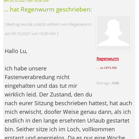
am 05.10.2021 um 18:56 Uhr
... hat Regenwurm geschrieben:
[ Beitrag wurde zuletzt editiert von Regenwurm
am 05.10.2021 um 19:20 Uhr ]
Hallo Lu,
Regenwurm
ich habe unsere
... ist OFFLINE
Fastenverabredung nicht
Beiträge:
2448
eingehalten und das tut mir
wirklich leid. Der Zustand, den du
nach eurer Sitzung beschrieben hattest, hat auch
mich erwischt, doofer Weise genau dann, als ich
endlich in den lange ersehnten Urlaub gestartet
bin. Seither sitze ich im Loch, vollkommen
erstarrt und energielos. Da es nur eine Woche