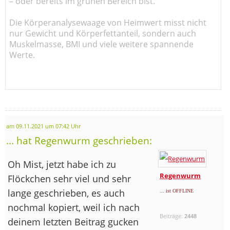
– oder bereits im grünen Bereich bist.
Die Körperanalysewaage von Heimwert misst nicht
nur Gewicht und Körperfettanteil, sondern auch
Muskelmasse, BMI und viele weitere spannende
Werte.
am 09.11.2021 um 07:42 Uhr
... hat Regenwurm geschrieben:
Oh Mist, jetzt habe ich zu
Regenwurm
Flöckchen sehr viel und sehr
lange geschrieben, es auch
... ist OFFLINE
nochmal kopiert, weil ich nach
Beiträge:
2448
deinem letzten Beitrag gucken