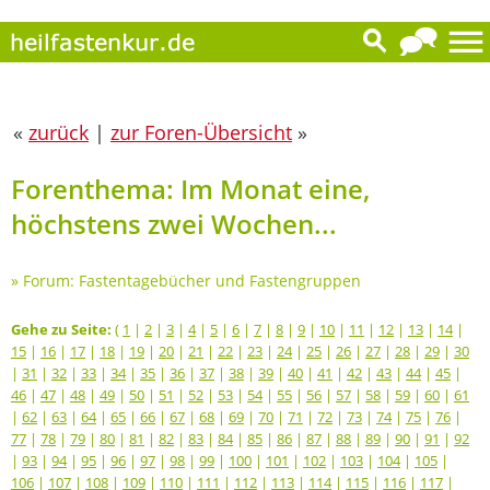
«
zurück
|
zur Foren-Übersicht
»
Forenthema: Im Monat eine,
höchstens zwei Wochen...
»
Forum: Fastentagebücher und Fastengruppen
Gehe zu Seite:
(
1
|
2
|
3
|
4
|
5
|
6
|
7
|
8
|
9
|
10
|
11
|
12
|
13
|
14
|
15
|
16
|
17
|
18
|
19
|
20
|
21
|
22
|
23
|
24
|
25
|
26
|
27
|
28
|
29
|
30
|
31
|
32
|
33
|
34
|
35
|
36
|
37
|
38
|
39
|
40
|
41
|
42
|
43
|
44
|
45
|
46
|
47
|
48
|
49
|
50
|
51
|
52
|
53
|
54
|
55
|
56
|
57
|
58
|
59
|
60
|
61
|
62
|
63
|
64
|
65
|
66
|
67
|
68
|
69
|
70
|
71
|
72
|
73
|
74
|
75
|
76
|
77
|
78
|
79
|
80
|
81
|
82
|
83
|
84
|
85
|
86
|
87
|
88
|
89
|
90
|
91
|
92
|
93
|
94
|
95
|
96
|
97
|
98
|
99
|
100
|
101
|
102
|
103
|
104
|
105
|
106
|
107
|
108
|
109
|
110
|
111
|
112
|
113
|
114
|
115
|
116
|
117
|