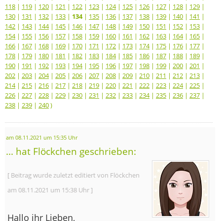
118
|
119
|
120
|
121
|
122
|
123
|
124
|
125
|
126
|
127
|
128
|
129
|
130
|
131
|
132
|
133
|
134
|
135
|
136
|
137
|
138
|
139
|
140
|
141
|
142
|
143
|
144
|
145
|
146
|
147
|
148
|
149
|
150
|
151
|
152
|
153
|
154
|
155
|
156
|
157
|
158
|
159
|
160
|
161
|
162
|
163
|
164
|
165
|
166
|
167
|
168
|
169
|
170
|
171
|
172
|
173
|
174
|
175
|
176
|
177
|
178
|
179
|
180
|
181
|
182
|
183
|
184
|
185
|
186
|
187
|
188
|
189
|
190
|
191
|
192
|
193
|
194
|
195
|
196
|
197
|
198
|
199
|
200
|
201
|
202
|
203
|
204
|
205
|
206
|
207
|
208
|
209
|
210
|
211
|
212
|
213
|
214
|
215
|
216
|
217
|
218
|
219
|
220
|
221
|
222
|
223
|
224
|
225
|
226
|
227
|
228
|
229
|
230
|
231
|
232
|
233
|
234
|
235
|
236
|
237
|
238
|
239
|
240
)
am 08.11.2021 um 15:35 Uhr
... hat Flöckchen geschrieben:
[ Beitrag wurde zuletzt editiert von Flöckchen
am 08.11.2021 um 15:38 Uhr ]
Hallo ihr Lieben,