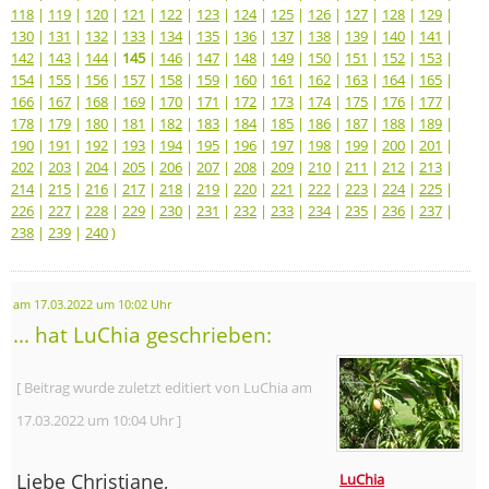
118
|
119
|
120
|
121
|
122
|
123
|
124
|
125
|
126
|
127
|
128
|
129
|
130
|
131
|
132
|
133
|
134
|
135
|
136
|
137
|
138
|
139
|
140
|
141
|
142
|
143
|
144
|
145
|
146
|
147
|
148
|
149
|
150
|
151
|
152
|
153
|
154
|
155
|
156
|
157
|
158
|
159
|
160
|
161
|
162
|
163
|
164
|
165
|
166
|
167
|
168
|
169
|
170
|
171
|
172
|
173
|
174
|
175
|
176
|
177
|
178
|
179
|
180
|
181
|
182
|
183
|
184
|
185
|
186
|
187
|
188
|
189
|
190
|
191
|
192
|
193
|
194
|
195
|
196
|
197
|
198
|
199
|
200
|
201
|
202
|
203
|
204
|
205
|
206
|
207
|
208
|
209
|
210
|
211
|
212
|
213
|
214
|
215
|
216
|
217
|
218
|
219
|
220
|
221
|
222
|
223
|
224
|
225
|
226
|
227
|
228
|
229
|
230
|
231
|
232
|
233
|
234
|
235
|
236
|
237
|
238
|
239
|
240
)
am 17.03.2022 um 10:02 Uhr
... hat LuChia geschrieben:
[ Beitrag wurde zuletzt editiert von LuChia am
17.03.2022 um 10:04 Uhr ]
Liebe Christiane,
LuChia