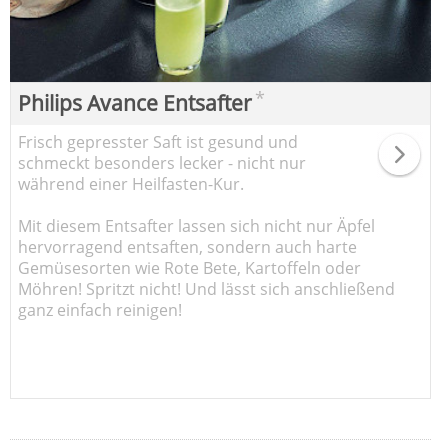
*
Philips Avance Entsafter
Frisch gepresster Saft ist gesund und
schmeckt besonders lecker - nicht nur
während einer Heilfasten-Kur.
Mit diesem Entsafter lassen sich nicht nur Äpfel
hervorragend entsaften, sondern auch harte
Gemüsesorten wie Rote Bete, Kartoffeln oder
Möhren! Spritzt nicht! Und lässt sich anschließend
ganz einfach reinigen!