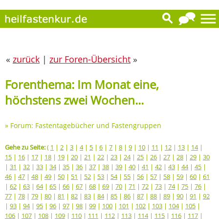
«
zurück
|
zur Foren-Übersicht
»
Forenthema: Im Monat eine,
höchstens zwei Wochen...
»
Forum: Fastentagebücher und Fastengruppen
Gehe zu Seite:
(
1
|
2
|
3
|
4
|
5
|
6
|
7
|
8
|
9
|
10
|
11
|
12
|
13
|
14
|
15
|
16
|
17
|
18
|
19
|
20
|
21
|
22
|
23
|
24
|
25
|
26
|
27
|
28
|
29
|
30
|
31
|
32
|
33
|
34
|
35
|
36
|
37
|
38
|
39
|
40
|
41
|
42
|
43
|
44
|
45
|
46
|
47
|
48
|
49
|
50
|
51
|
52
|
53
|
54
|
55
|
56
|
57
|
58
|
59
|
60
|
61
|
62
|
63
|
64
|
65
|
66
|
67
|
68
|
69
|
70
|
71
|
72
|
73
|
74
|
75
|
76
|
77
|
78
|
79
|
80
|
81
|
82
|
83
|
84
|
85
|
86
|
87
|
88
|
89
|
90
|
91
|
92
|
93
|
94
|
95
|
96
|
97
|
98
|
99
|
100
|
101
|
102
|
103
|
104
|
105
|
106
|
107
|
108
|
109
|
110
|
111
|
112
|
113
|
114
|
115
|
116
|
117
|