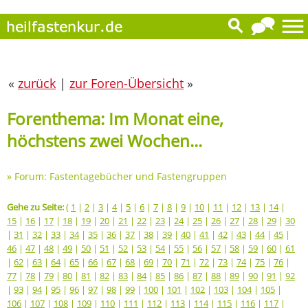
«
zurück
|
zur Foren-Übersicht
»
Forenthema: Im Monat eine,
höchstens zwei Wochen...
»
Forum: Fastentagebücher und Fastengruppen
Gehe zu Seite:
(
1
|
2
|
3
|
4
|
5
|
6
|
7
|
8
|
9
|
10
|
11
|
12
|
13
|
14
|
15
|
16
|
17
|
18
|
19
|
20
|
21
|
22
|
23
|
24
|
25
|
26
|
27
|
28
|
29
|
30
|
31
|
32
|
33
|
34
|
35
|
36
|
37
|
38
|
39
|
40
|
41
|
42
|
43
|
44
|
45
|
46
|
47
|
48
|
49
|
50
|
51
|
52
|
53
|
54
|
55
|
56
|
57
|
58
|
59
|
60
|
61
|
62
|
63
|
64
|
65
|
66
|
67
|
68
|
69
|
70
|
71
|
72
|
73
|
74
|
75
|
76
|
77
|
78
|
79
|
80
|
81
|
82
|
83
|
84
|
85
|
86
|
87
|
88
|
89
|
90
|
91
|
92
|
93
|
94
|
95
|
96
|
97
|
98
|
99
|
100
|
101
|
102
|
103
|
104
|
105
|
106
|
107
|
108
|
109
|
110
|
111
|
112
|
113
|
114
|
115
|
116
|
117
|