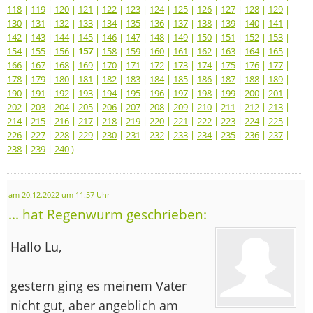
118
|
119
|
120
|
121
|
122
|
123
|
124
|
125
|
126
|
127
|
128
|
129
|
130
|
131
|
132
|
133
|
134
|
135
|
136
|
137
|
138
|
139
|
140
|
141
|
142
|
143
|
144
|
145
|
146
|
147
|
148
|
149
|
150
|
151
|
152
|
153
|
154
|
155
|
156
|
157
|
158
|
159
|
160
|
161
|
162
|
163
|
164
|
165
|
166
|
167
|
168
|
169
|
170
|
171
|
172
|
173
|
174
|
175
|
176
|
177
|
178
|
179
|
180
|
181
|
182
|
183
|
184
|
185
|
186
|
187
|
188
|
189
|
190
|
191
|
192
|
193
|
194
|
195
|
196
|
197
|
198
|
199
|
200
|
201
|
202
|
203
|
204
|
205
|
206
|
207
|
208
|
209
|
210
|
211
|
212
|
213
|
214
|
215
|
216
|
217
|
218
|
219
|
220
|
221
|
222
|
223
|
224
|
225
|
226
|
227
|
228
|
229
|
230
|
231
|
232
|
233
|
234
|
235
|
236
|
237
|
238
|
239
|
240
)
am 20.12.2022 um 11:57 Uhr
... hat Regenwurm geschrieben:
Hallo Lu,
gestern ging es meinem Vater
nicht gut, aber angeblich am