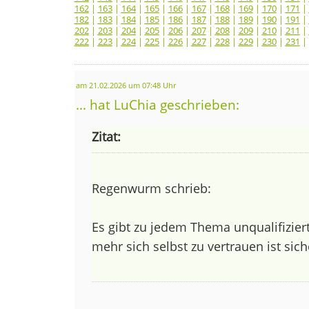
162
|
163
|
164
|
165
|
166
|
167
|
168
|
169
|
170
|
171
|
182
|
183
|
184
|
185
|
186
|
187
|
188
|
189
|
190
|
191
|
202
|
203
|
204
|
205
|
206
|
207
|
208
|
209
|
210
|
211
|
222
|
223
|
224
|
225
|
226
|
227
|
228
|
229
|
230
|
231
|
am 21.02.2026 um 07:48 Uhr
... hat LuChia geschrieben:
Zitat:
Regenwurm schrieb:
Es gibt zu jedem Thema unqualifiziert
mehr sich selbst zu vertrauen ist sic