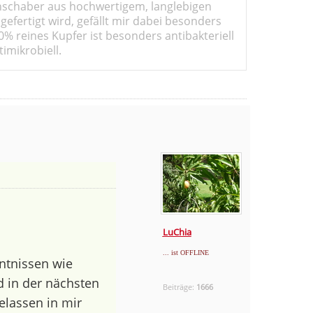
schaber aus hochwertigem, langlebigen
gefertigt wird, gefällt mir dabei besonders
0% reines Kupfer ist besonders antibakteriell
imikrobiell.
LuChia
... ist OFFLINE
nntnissen wie
d in der nächsten
Beiträge:
1666
gelassen in mir