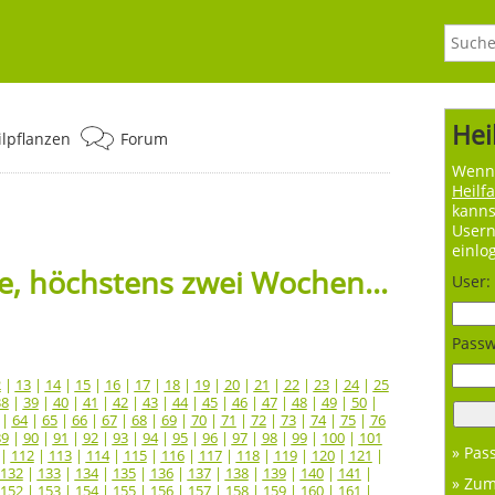
Hei
ilpflanzen
Forum
Wenn 
Heilf
kanns
User
einlo
, höchstens zwei Wochen...
User:
Passw
2
|
13
|
14
|
15
|
16
|
17
|
18
|
19
|
20
|
21
|
22
|
23
|
24
|
25
38
|
39
|
40
|
41
|
42
|
43
|
44
|
45
|
46
|
47
|
48
|
49
|
50
|
|
64
|
65
|
66
|
67
|
68
|
69
|
70
|
71
|
72
|
73
|
74
|
75
|
76
89
|
90
|
91
|
92
|
93
|
94
|
95
|
96
|
97
|
98
|
99
|
100
|
101
» Pas
|
112
|
113
|
114
|
115
|
116
|
117
|
118
|
119
|
120
|
121
|
132
|
133
|
134
|
135
|
136
|
137
|
138
|
139
|
140
|
141
|
» Zu
152
|
153
|
154
|
155
|
156
|
157
|
158
|
159
|
160
|
161
|