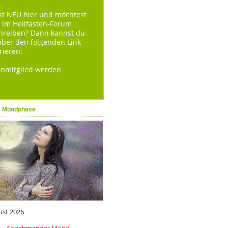
st NEU hier und möchtest
 im Heilfasten-Forum
hreiben? Dann kannst du
über den folgenden Link
rieren:
enmitglied werden
e Mondphase
ust 2026