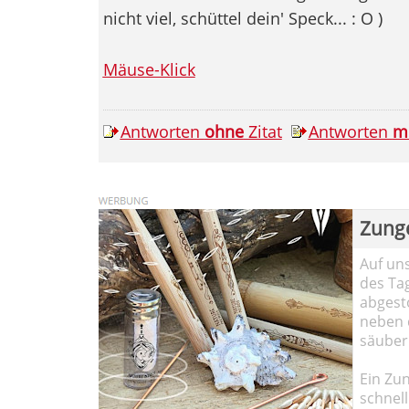
nicht viel, schüttel dein' Speck... : O )
Mäuse-Klick
Antworten
ohne
Zitat
Antworten
m
Zung
Auf un
des Ta
abgesto
neben 
säuber
Ein Zun
schnell