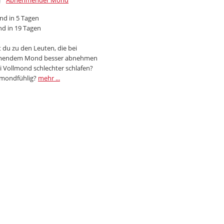
Abnehmender Mond
d in 5 Tagen
d in 19 Tagen
 du zu den Leuten, die bei
endem Mond besser abnehmen
i Vollmond schlechter schlafen?
 mondfühlig?
mehr ...