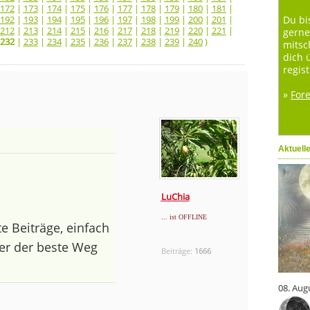
172
|
173
|
174
|
175
|
176
|
177
|
178
|
179
|
180
|
181
|
192
|
193
|
194
|
195
|
196
|
197
|
198
|
199
|
200
|
201
|
Du bi
212
|
213
|
214
|
215
|
216
|
217
|
218
|
219
|
220
|
221
|
gerne
232
|
233
|
234
|
235
|
236
|
237
|
238
|
239
|
240
)
mitsc
dich 
regist
»
For
Aktuell
LuChia
... ist OFFLINE
e Beiträge, einfach
her der beste Weg
Beiträge:
1666
08. Aug