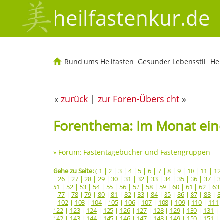
heilfastenkur.de
Rund ums Heilfasten
Gesunder Lebensstil
He
«
zurück
|
zur Foren-Übersicht
»
Forenthema: Im Monat eine
»
Forum: Fastentagebücher und Fastengruppen
Gehe zu Seite:
(
1
|
2
|
3
|
4
|
5
|
6
|
7
|
8
|
9
|
10
|
11
|
1
|
26
|
27
|
28
|
29
|
30
|
31
|
32
|
33
|
34
|
35
|
36
|
37
|
51
|
52
|
53
|
54
|
55
|
56
|
57
|
58
|
59
|
60
|
61
|
62
|
63
|
77
|
78
|
79
|
80
|
81
|
82
|
83
|
84
|
85
|
86
|
87
|
88
|
|
102
|
103
|
104
|
105
|
106
|
107
|
108
|
109
|
110
|
111
122
|
123
|
124
|
125
|
126
|
127
|
128
|
129
|
130
|
131
|
142
|
143
|
144
|
145
|
146
|
147
|
148
|
149
|
150
|
151
|