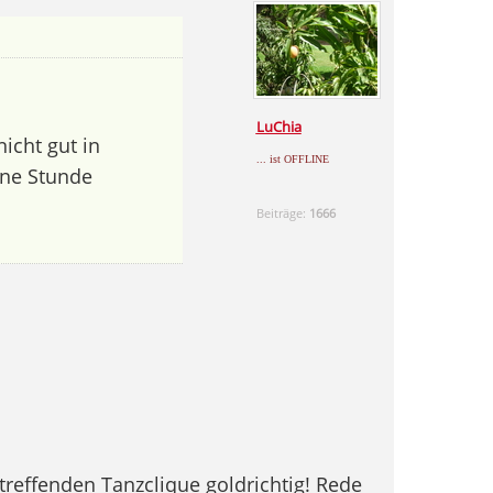
LuChia
nicht gut in
... ist OFFLINE
eine Stunde
Beiträge:
1666
treffenden Tanzclique goldrichtig! Rede