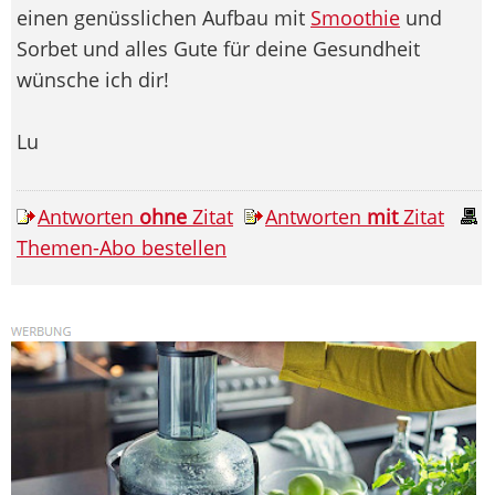
einen genüsslichen Aufbau mit
Smoothie
und
Sorbet und alles Gute für deine Gesundheit
wünsche ich dir!
Lu
Antworten
ohne
Zitat
Antworten
mit
Zitat
Themen-Abo bestellen