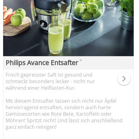
*
Philips Avance Entsafter
Frisch gepresster Saft ist gesund und
schmeckt besonders lecker - nicht nur
während einer Heilfasten-Kur.
Mit diesem Entsafter lassen sich nicht nur Äpfel
hervorragend entsaften, sondern auch harte
Gemüsesorten wie Rote Bete, Kartoffeln oder
Möhren! Spritzt nicht! Und lässt sich anschließend
ganz einfach reinigen!