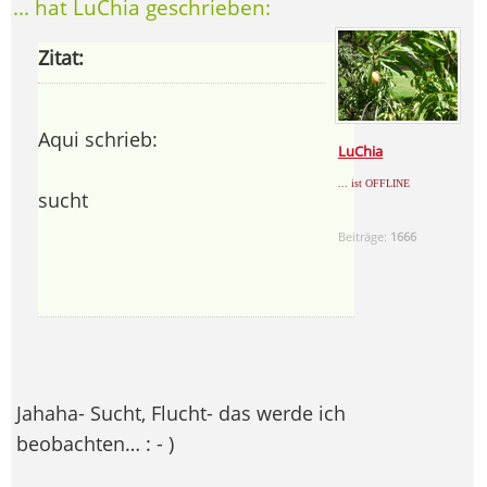
... hat LuChia geschrieben:
Zitat:
Aqui schrieb:
LuChia
... ist OFFLINE
sucht
Beiträge:
1666
Jahaha- Sucht, Flucht- das werde ich
beobachten… : - )