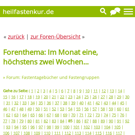
«
zurück
|
zur Foren-Übersicht
»
Forenthema: Im Monat eine,
höchstens zwei Wochen...
»
Forum: Fastentagebücher und Fastengruppen
Gehe zu Seite:
(
1
|
2
|
3
|
4
|
5
|
6
|
7
|
8
|
9
|
10
|
11
|
12
|
13
|
14
|
15
|
16
|
17
|
18
|
19
|
20
|
21
|
22
|
23
|
24
|
25
|
26
|
27
|
28
|
29
|
30
|
31
|
32
|
33
|
34
|
35
|
36
|
37
|
38
|
39
|
40
|
41
|
42
|
43
|
44
|
45
|
46
|
47
|
48
|
49
|
50
|
51
|
52
|
53
|
54
|
55
|
56
|
57
|
58
|
59
|
60
|
61
|
62
|
63
|
64
|
65
|
66
|
67
|
68
|
69
|
70
|
71
|
72
|
73
|
74
|
75
|
76
|
77
|
78
|
79
|
80
|
81
|
82
|
83
|
84
|
85
|
86
|
87
|
88
|
89
|
90
|
91
|
92
|
93
|
94
|
95
|
96
|
97
|
98
|
99
|
100
|
101
|
102
|
103
|
104
|
105
|
106
|
107
|
108
|
109
|
110
|
111
|
112
|
113
|
114
|
115
|
116
|
117
|