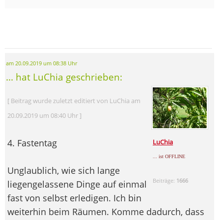
am 20.09.2019 um 08:38 Uhr
... hat LuChia geschrieben:
[ Beitrag wurde zuletzt editiert von LuChia am
20.09.2019 um 08:40 Uhr ]
4. Fastentag
LuChia
... ist OFFLINE
Unglaublich, wie sich lange
Beiträge:
1666
liegengelassene Dinge auf einmal
fast von selbst erledigen. Ich bin
weiterhin beim Räumen. Komme dadurch, dass