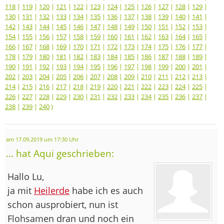
118
|
119
|
120
|
121
|
122
|
123
|
124
|
125
|
126
|
127
|
128
|
129
|
130
|
131
|
132
|
133
|
134
|
135
|
136
|
137
|
138
|
139
|
140
|
141
|
142
|
143
|
144
|
145
|
146
|
147
|
148
|
149
|
150
|
151
|
152
|
153
|
154
|
155
|
156
|
157
|
158
|
159
|
160
|
161
|
162
|
163
|
164
|
165
|
166
|
167
|
168
|
169
|
170
|
171
|
172
|
173
|
174
|
175
|
176
|
177
|
178
|
179
|
180
|
181
|
182
|
183
|
184
|
185
|
186
|
187
|
188
|
189
|
190
|
191
|
192
|
193
|
194
|
195
|
196
|
197
|
198
|
199
|
200
|
201
|
202
|
203
|
204
|
205
|
206
|
207
|
208
|
209
|
210
|
211
|
212
|
213
|
214
|
215
|
216
|
217
|
218
|
219
|
220
|
221
|
222
|
223
|
224
|
225
|
226
|
227
|
228
|
229
|
230
|
231
|
232
|
233
|
234
|
235
|
236
|
237
|
238
|
239
|
240
)
am 17.09.2019 um 17:30 Uhr
... hat Aqui geschrieben:
Hallo Lu,
ja mit
Heilerde
habe ich es auch
schon ausprobiert, nun ist
Flohsamen dran und noch ein