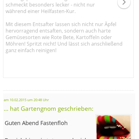
schmeckt besonders lecker - nicht nur
während einer Heilfasten-Kur.
Mit diesem Entsafter lassen sich nicht nur Äpfel
hervorragend entsaften, sondern auch harte
Gemüsesorten wie Rote Bete, Kartoffeln oder
Möhren! Spritzt nicht! Und lässt sich anschließend
ganz einfach reinigen!
am 10.02.2015 um 20:48 Uhr
... hat Gartengnom geschrieben:
Guten Abend Fastenfloh