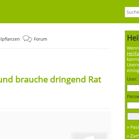
Hei
ilpflanzen
Forum
Wenn 
Heilf
kanns
User
einlo
und brauche dringend Rat
User:
Passw
» Pas
» Zu