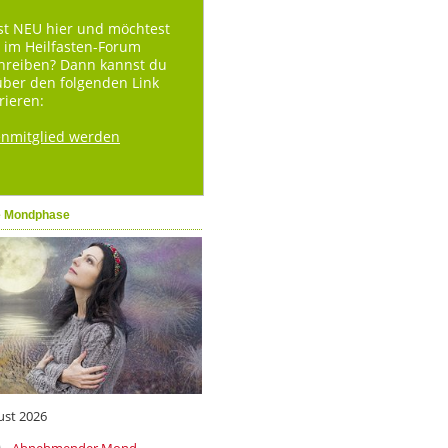
st NEU hier und möchtest
 im Heilfasten-Forum
hreiben? Dann kannst du
über den folgenden Link
rieren:
enmitglied werden
e Mondphase
ust 2026