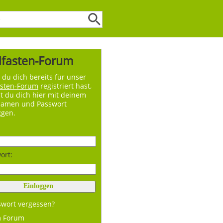
lfasten-Forum
du dich bereits für unser
asten-Forum
registriert hast,
t du dich hier mit deinem
namen und Passwort
ggen.
ort:
swort vergessen?
m Forum