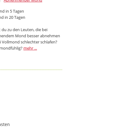
Abnehmender Mond
d in 5 Tagen
d in 20 Tagen
 du zu den Leuten, die bei
endem Mond besser abnehmen
i Vollmond schlechter schlafen?
 mondfühlig?
mehr ...
asten