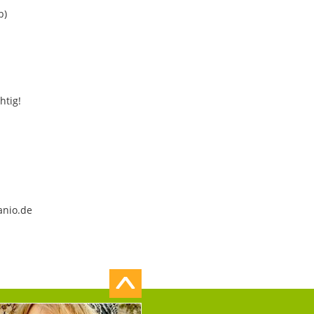
b)
htig!
anio.de