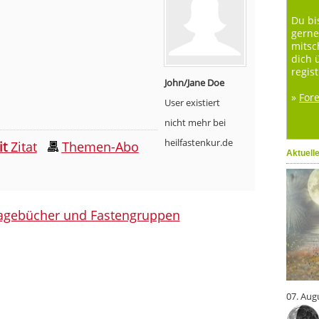
Du bi
gerne
mitsc
dich 
regist
John/Jane Doe
»
For
User existiert
nicht mehr bei
heilfastenkur.de
it
Zitat
Themen-Abo
Aktuell
agebücher und Fastengruppen
07. Aug