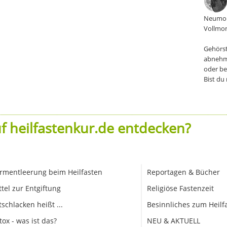
Neumon
Vollmon
Gehörst
abnehm
oder be
Bist du
f heilfastenkur.de entdecken?
rmentleerung beim Heilfasten
Reportagen & Bücher
ttel zur Entgiftung
Religiöse Fastenzeit
tschlacken heißt ...
Besinnliches zum Heilf
tox - was ist das?
NEU & AKTUELL