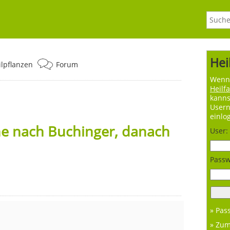
Hei
ilpflanzen
Forum
Wenn 
Heilf
kanns
User
einlo
e nach Buchinger, danach
User:
Passw
» Pas
» Zu