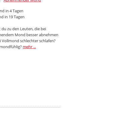
Abnehmender Mond
d in 4 Tagen
d in 19 Tagen
 du zu den Leuten, die bei
endem Mond besser abnehmen
i Vollmond schlechter schlafen?
 mondfühlig?
mehr ...