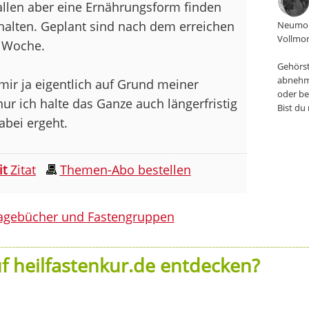
vallen aber eine Ernährungsform finden
 halten. Geplant sind nach dem erreichen
Neumon
Vollmon
r Woche.
Gehörst
abnehm
mir ja eigentlich auf Grund meiner
oder be
nur ich halte das Ganze auch längerfristig
Bist du
abei ergeht.
it
Zitat
Themen-Abo bestellen
agebücher und Fastengruppen
f heilfastenkur.de entdecken?