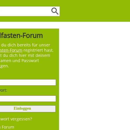
lfasten-Forum
du dich bereits für unser
asten-Forum
registriert hast,
t du dich hier mit deinem
namen und Passwort
ggen.
ort:
swort vergessen?
m Forum