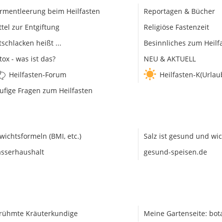
rmentleerung beim Heilfasten
Reportagen & Bücher
ttel zur Entgiftung
Religiöse Fastenzeit
tschlacken heißt ...
Besinnliches zum Heilf
tox - was ist das?
NEU & AKTUELL
Heilfasten-Forum
Heilfasten-K(Urlau
ufige Fragen zum Heilfasten
wichtsformeln (BMI, etc.)
Salz ist gesund und wic
sserhaushalt
gesund-speisen.de
rühmte Kräuterkundige
Meine Gartenseite: bot