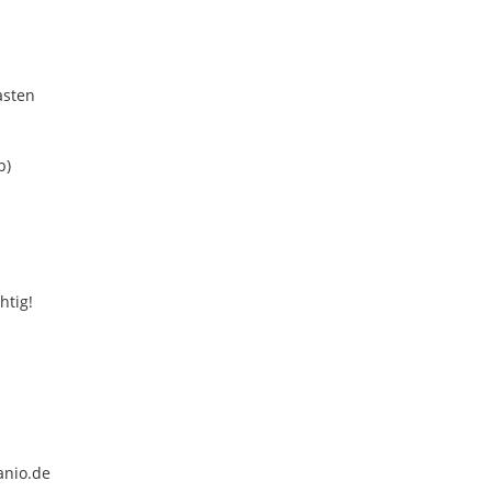
asten
b)
htig!
anio.de