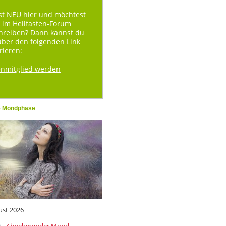
st NEU hier und möchtest
 im Heilfasten-Forum
hreiben? Dann kannst du
über den folgenden Link
rieren:
enmitglied werden
e Mondphase
ust 2026