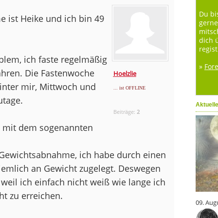
Du bi
e ist Heike und ich bin 49
gerne
mitsc
dich 
regist
oblem, ich faste regelmäßig
»
For
Jahren. Die Fastenwoche
Hoelzlie
inter mir, Mittwoch und
... ist OFFLINE
tage.
Aktuell
Beiträge:
2
d mit dem sogenannten
die Gewichtsabnahme, ich habe durch einen
 ziemlich an Gewicht zugelegt. Deswegen
weil ich einfach nicht weiß wie lange ich
t zu erreichen.
09. Aug