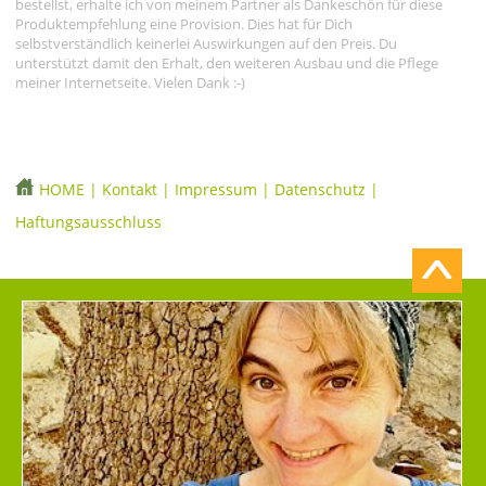
bestellst, erhalte ich von meinem Partner als Dankeschön für diese
Produktempfehlung eine Provision. Dies hat für Dich
selbstverständlich keinerlei Auswirkungen auf den Preis. Du
unterstützt damit den Erhalt, den weiteren Ausbau und die Pflege
meiner Internetseite. Vielen Dank :-)
HOME
|
Kontakt
|
Impressum
|
Datenschutz
|
Haftungsausschluss