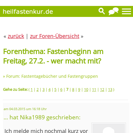
«
zurück
|
zur Foren-Übersicht
»
Forenthema: Fastenbeginn am
Freitag, 27.2. - wer macht mit?
»
Forum: Fastentagebücher und Fastengruppen
Gehe zu Seite:
(
1
|
2
|
3
|
4
|
5
|
6
|
7
|
8
|
9
|
10
|
11
|
12
|
13
)
am 04.03.2015 um 16:18 Uhr
... hat Nika1989 geschrieben:
Ich melde mich nochmal kurz vor