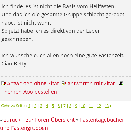
Ich finde, es ist nicht die Basis vom Heilfasten.
Und das ich die gesamte Gruppe schlecht geredet
habe, ist nicht wahr.
So jetzt habe ich es
direkt
von der Leber
geschrieben.
Ich wünsche euch allen noch eine gute Fastenzeit.
Ciao Betty
Antworten
ohne
Zitat
Antworten
mit
Zitat
Themen-Abo bestellen
Gehe zu Seite: (
1
|
2
|
3
|
4
|
5
|
6
|
7
|
8
|
9
|
10
|
11
|
12
|
13
)
«
zurück
|
zur Foren-Übersicht
»
Fastentagebücher
und Fastengruppen