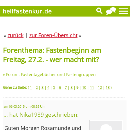
«
zurück
|
zur Foren-Übersicht
»
Forenthema: Fastenbeginn am
Freitag, 27.2. - wer macht mit?
»
Forum: Fastentagebücher und Fastengruppen
Gehe zu Seite:
(
1
|
2
|
3
|
4
|
5
|
6
|
7
|
8
|
9
|
10
|
11
|
12
|
13
)
am 06.03.2015 um 08:55 Uhr
... hat Nika1989 geschrieben:
Guten Morgen Rosamunde und