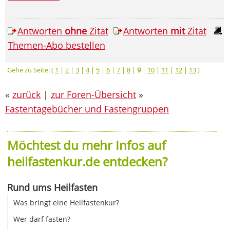
Antworten
ohne
Zitat
Antworten
mit
Zitat
Themen-Abo bestellen
Gehe zu Seite: (
1
|
2
|
3
|
4
|
5
|
6
|
7
|
8
|
9
|
10
|
11
|
12
|
13
)
«
zurück
|
zur Foren-Übersicht
»
Fastentagebücher und Fastengruppen
Möchtest du mehr Infos auf
heilfastenkur.de entdecken?
Rund ums Heilfasten
Was bringt eine Heilfastenkur?
Wer darf fasten?