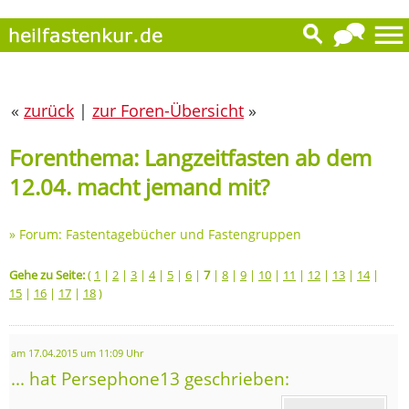
«
zurück
|
zur Foren-Übersicht
»
Forenthema: Langzeitfasten ab dem
12.04. macht jemand mit?
»
Forum: Fastentagebücher und Fastengruppen
Gehe zu Seite:
(
1
|
2
|
3
|
4
|
5
|
6
|
7
|
8
|
9
|
10
|
11
|
12
|
13
|
14
|
15
|
16
|
17
|
18
)
am 17.04.2015 um 11:09 Uhr
... hat Persephone13 geschrieben: