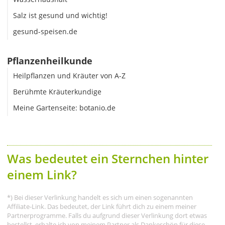
Salz ist gesund und wichtig!
gesund-speisen.de
Pflanzenheilkunde
Heilpflanzen und Kräuter von A-Z
Berühmte Kräuterkundige
Meine Gartenseite: botanio.de
Was bedeutet ein Sternchen hinter
einem Link?
*) Bei dieser Verlinkung handelt es sich um einen sogenannten
Affiliate-Link. Das bedeutet, der Link führt dich zu einem meiner
Partnerprogramme. Falls du aufgrund dieser Verlinkung dort etwas
bestellst, erhalte ich von meinem Partner als Dankeschön für diese