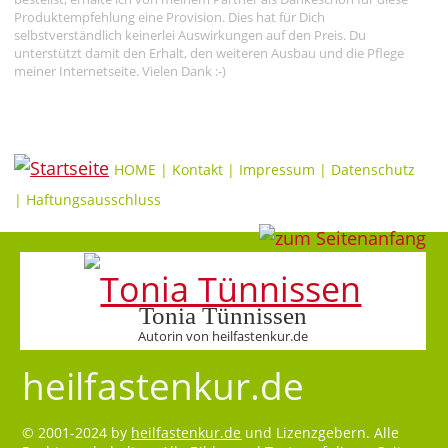
Produktempfehlung eine Provision. Dies hat für Dich
selbstverständlich keinerlei Auswirkungen auf den Preis. Du
unterstützt damit den Erhalt, den weiteren Ausbau und die Pflege
meiner Internetseite. Vielen Dank :-)
HOME
|
Kontakt
|
Impressum
|
Datenschutz
|
Haftungsausschluss
Tonia Tünnissen
Autorin von heilfastenkur.de
heilfastenkur.de
© 2001-2024 by
heilfastenkur.de
und Lizenzgebern. Alle