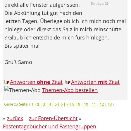
direkt alle Fenster aufgerissen.
Beiträge:
29
Die Abkühlung tut gut nach den
letzten Tagen. Überlege ob ich ich mich noch mal
hinlege oder direkt das Salz in mich reinschütte
? Glaub ich entscheide mich fürs hinlegen.
Bis später mal
Gruß Samo
Antworten
ohne
Zitat
Antworten
mit
Zitat
Themen-Abo bestellen
Gehe zu Seite: (
1
|
2
|
3
|
4
|
5
|
6
|
7
|
8
|
9
|
10
|
11
|
12
|
13
)
«
zurück
|
zur Foren-Übersicht
»
Fastentagebücher und Fastengruppen