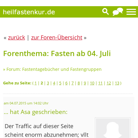
«
zurück
|
zur Foren-Übersicht
»
Forenthema: Fasten ab 04. Juli
»
Forum: Fastentagebücher und Fastengruppen
Gehe zu Seite:
(
1
|
2
|
3
|
4
|
5
|
6
|
7
|
8
|
9
|
10
|
11
|
12
|
13
)
am 04.07.2015 um 14:02 Uhr
... hat Asa geschrieben:
Der Traffic auf dieser Seite
scheint enorm abzunehmen; vllt