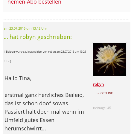
Themen-Abo bestellen
am 23.07.2016 um 13:12 Uhr
... hat robyn geschrieben:
[ Beitrag wurde zuletzt editiert von robyn am 23.07.2016 um 13:29
Uhr ]
Hallo Tina,
robyn
erstmal ganz herzliches Beileid,
... ist OFFLINE
das ist schon doof sowas.
Beiträge:
45
Passiert halt doch mal wenn im
Umfeld gutes Essen
herumschwirrt...