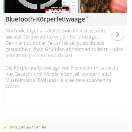
*
Bluetooth-Körperfettwaage
Noch wichtiger als dein Gewicht ist zu wissen,
wie viel Körperfett du mit dir herumträgst.
Denn ein zu hoher Fettanteil zeigt, ob du aus
gesundheitlichen Gründen abnehmen solltest – oder
bereits im grünen Bereich bist.
Die Körperanalysewaage von Heimwert misst nicht
nur Gewicht und Körperfettanteil, sondern auch
Muskelmasse, BMI und viele weitere spannende
Werte.
am 20.09.2016 um 13:47 Uhr