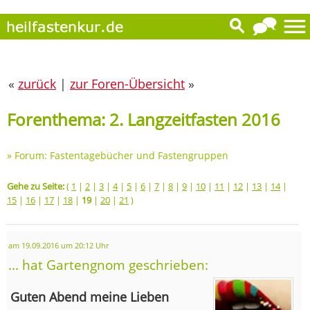
«
zurück
|
zur Foren-Übersicht
»
Forenthema: 2. Langzeitfasten 2016
»
Forum: Fastentagebücher und Fastengruppen
Gehe zu Seite:
(
1
|
2
|
3
|
4
|
5
|
6
|
7
|
8
|
9
|
10
|
11
|
12
|
13
|
14
|
15
|
16
|
17
|
18
|
19
|
20
|
21
)
am 19.09.2016 um 20:12 Uhr
... hat Gartengnom geschrieben:
Guten Abend meine Lieben