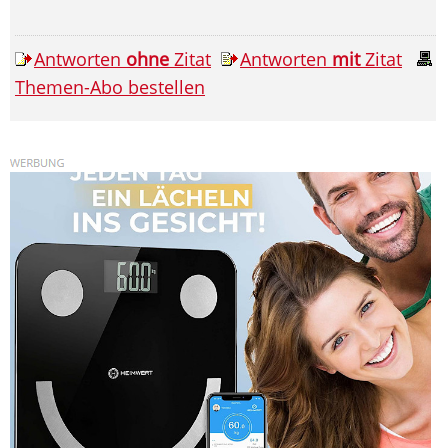
Antworten
ohne
Zitat
Antworten
mit
Zitat
Themen-Abo bestellen