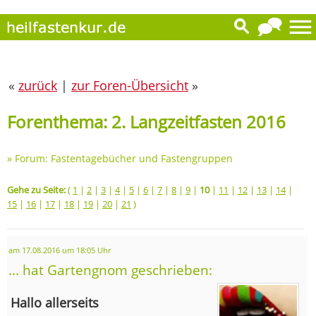
«
zurück
|
zur Foren-Übersicht
»
Forenthema: 2. Langzeitfasten 2016
»
Forum: Fastentagebücher und Fastengruppen
Gehe zu Seite:
(
1
|
2
|
3
|
4
|
5
|
6
|
7
|
8
|
9
|
10
|
11
|
12
|
13
|
14
|
15
|
16
|
17
|
18
|
19
|
20
|
21
)
am 17.08.2016 um 18:05 Uhr
... hat Gartengnom geschrieben:
Hallo allerseits