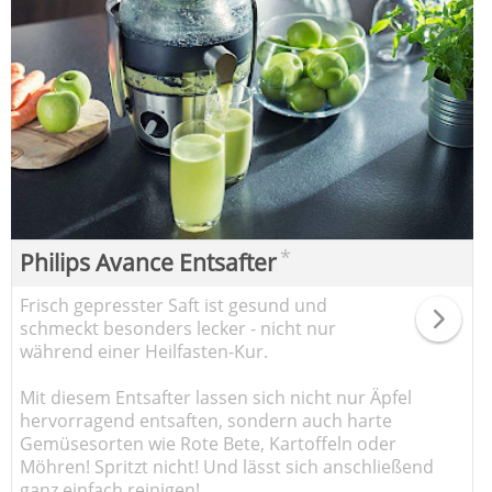
*
Philips Avance Entsafter
Frisch gepresster Saft ist gesund und
schmeckt besonders lecker - nicht nur
während einer Heilfasten-Kur.
Mit diesem Entsafter lassen sich nicht nur Äpfel
hervorragend entsaften, sondern auch harte
Gemüsesorten wie Rote Bete, Kartoffeln oder
Möhren! Spritzt nicht! Und lässt sich anschließend
ganz einfach reinigen!