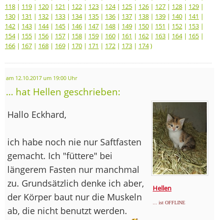
118
|
119
|
120
|
121
|
122
|
123
|
124
|
125
|
126
|
127
|
128
|
129
|
130
|
131
|
132
|
133
|
134
|
135
|
136
|
137
|
138
|
139
|
140
|
141
|
142
|
143
|
144
|
145
|
146
|
147
|
148
|
149
|
150
|
151
|
152
|
153
|
154
|
155
|
156
|
157
|
158
|
159
|
160
|
161
|
162
|
163
|
164
|
165
|
166
|
167
|
168
|
169
|
170
|
171
|
172
|
173
|
174
)
am 12.10.2017 um 19:00 Uhr
... hat Hellen geschrieben:
Hallo Eckhard,
ich habe noch nie nur Saftfasten
gemacht. Ich "füttere" bei
längerem Fasten nur manchmal
zu. Grundsätzlich denke ich aber,
Hellen
der Körper baut nur die Muskeln
... ist OFFLINE
ab, die nicht benutzt werden.