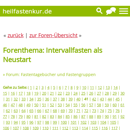
«
zurück
|
zur Foren-Übersicht
»
Forenthema: Intervallfasten als
Neustart
»
Forum: Fastentagebücher und Fastengruppen
Gehe zu Seite:
(
1
|
2
|
3
|
4
|
5
|
6
|
7
|
8
|
9
|
10
|
11
|
12
|
13
|
14
|
15
|
16
|
17
|
18
|
19
|
20
|
21
|
22
|
23
|
24
|
25
|
26
|
27
|
28
|
29
|
30
|
31
|
32
|
33
|
34
|
35
|
36
|
37
|
38
|
39
|
40
|
41
|
42
|
43
|
44
|
45
|
46
|
47
|
48
|
49
|
50
|
51
|
52
|
53
|
54
|
55
|
56
|
57
|
58
|
59
|
60
|
61
|
62
|
63
|
64
|
65
|
66
|
67
|
68
|
69
|
70
|
71
|
72
|
73
|
74
|
75
|
76
|
77
|
78
|
79
|
80
|
81
|
82
|
83
|
84
|
85
|
86
|
87
|
88
|
89
|
90
|
91
|
92
|
93
|
94
|
95
|
96
|
97
|
98
|
99
|
100
|
101
|
102
|
103
|
104
|
105
|
106
|
107
|
108
|
109
|
110
|
111
|
112
|
113
|
114
|
115
|
116
|
117
|