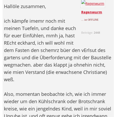
Hallöle zusammen,
Regenwurm
ich kämpfe imemr noch mit
... ist OFFLINE
meinen Tuefeln, und danke euch
Beiträge:
2448
für euer Einfühlen, mmh ja, hast
REcht eckhard, ich will wohl mit
dem Fasten den schemrz büer den vErlsut des
gartens und die Überforderung mit der Baustelle
wegmachen. aber das klappt ja ohnehin nicht,
wie mien Verstand (die erwachsene Christiane)
weß.
Also, momentan beobachte ich, wie ich immer
wieder um den Kühlschrank oder Brotschrank
kreise, wie ein jengelndes Kind, weil in mir soviel
Unruhe ist, und oft genug gebe ich irgendwann