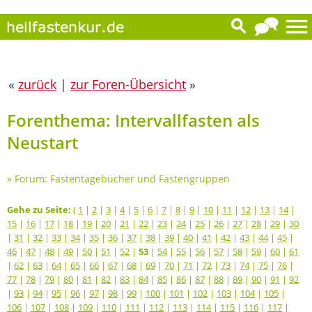
«
zurück
|
zur Foren-Übersicht
»
Forenthema: Intervallfasten als
Neustart
»
Forum: Fastentagebücher und Fastengruppen
Gehe zu Seite:
(
1
|
2
|
3
|
4
|
5
|
6
|
7
|
8
|
9
|
10
|
11
|
12
|
13
|
14
|
15
|
16
|
17
|
18
|
19
|
20
|
21
|
22
|
23
|
24
|
25
|
26
|
27
|
28
|
29
|
30
|
31
|
32
|
33
|
34
|
35
|
36
|
37
|
38
|
39
|
40
|
41
|
42
|
43
|
44
|
45
|
46
|
47
|
48
|
49
|
50
|
51
|
52
|
53
|
54
|
55
|
56
|
57
|
58
|
59
|
60
|
61
|
62
|
63
|
64
|
65
|
66
|
67
|
68
|
69
|
70
|
71
|
72
|
73
|
74
|
75
|
76
|
77
|
78
|
79
|
80
|
81
|
82
|
83
|
84
|
85
|
86
|
87
|
88
|
89
|
90
|
91
|
92
|
93
|
94
|
95
|
96
|
97
|
98
|
99
|
100
|
101
|
102
|
103
|
104
|
105
|
106
|
107
|
108
|
109
|
110
|
111
|
112
|
113
|
114
|
115
|
116
|
117
|