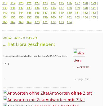
118
|
119
|
120
|
121
|
122
|
123
|
124
|
125
|
126
|
127
|
128
|
129
|
130
|
131
|
132
|
133
|
134
|
135
|
136
|
137
|
138
|
139
|
140
|
141
|
142
|
143
|
144
|
145
|
146
|
147
|
148
|
149
|
150
|
151
|
152
|
153
|
154
|
155
|
156
|
157
|
158
|
159
|
160
|
161
|
162
|
163
|
164
|
165
|
166
|
167
|
168
|
169
|
170
|
171
|
172
|
173
|
174
)
am 10.11.2017 um 14:59 Uhr
... hat Liora geschrieben:
[ Beitrag wurde zuletzt editiert von Liora am 12.11.2017 um 08:15
Liora
Uhr ]
... ist OFFLINE
.
Beiträge:
958
Antworten
ohne
Zitat
Antworten
mit
Zitat