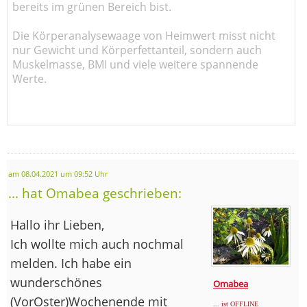
bereits im grünen Bereich bist.
Die Körperanalysewaage von Heimwert misst nicht
nur Gewicht und Körperfettanteil, sondern auch
Muskelmasse, BMI und viele weitere spannende
Werte.
am 08.04.2021 um 09:52 Uhr
... hat Omabea geschrieben:
Hallo ihr Lieben,
Ich wollte mich auch nochmal
melden. Ich habe ein
wunderschönes
Omabea
(VorOster)Wochenende mit
... ist OFFLINE