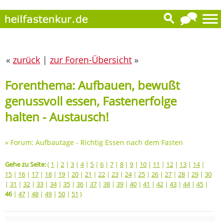
«
zurück
|
zur Foren-Übersicht
»
Forenthema: Aufbauen, bewußt
genussvoll essen, Fastenerfolge
halten - Austausch!
»
Forum: Aufbautage - Richtig Essen nach dem Fasten
Gehe zu Seite:
(
1
|
2
|
3
|
4
|
5
|
6
|
7
|
8
|
9
|
10
|
11
|
12
|
13
|
14
|
15
|
16
|
17
|
18
|
19
|
20
|
21
|
22
|
23
|
24
|
25
|
26
|
27
|
28
|
29
|
30
|
31
|
32
|
33
|
34
|
35
|
36
|
37
|
38
|
39
|
40
|
41
|
42
|
43
|
44
|
45
|
46
|
47
|
48
|
49
|
50
|
51
)