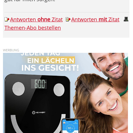
Antworten
ohne
Zitat
Antworten
mit
Zitat
Themen-Abo bestellen