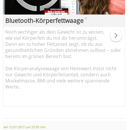
*
Bluetooth-Körperfettwaage
Noch wichtiger als dein Gewicht ist zu wissen,
wie viel Körperfett du mit dir herumträgst.
Denn ein zu hoher Fettanteil zeigt, ob du aus
gesundheitlichen Gründen abnehmen solltest – oder
bereits im grünen Bereich bist.
Die Körperanalysewaage von Heimwert misst nicht
nur Gewicht und Körperfettanteil, sondern auch
Muskelmasse, BMI und viele weitere spannende
Werte.
am 12.07.2017 um 23:50 Uhr