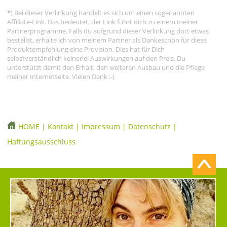
*) Bei dieser Verlinkung handelt es sich um einen sogenannten
Affiliate-Link. Das bedeutet, der Link führt dich zu einem meiner
Partnerprogramme. Falls du aufgrund dieser Verlinkung dort etwas
bestellst, erhalte ich von meinem Partner als Dankeschön für diese
Produktempfehlung eine Provision. Dies hat für Dich
selbstverständlich keinerlei Auswirkungen auf den Preis. Du
unterstützt damit den Erhalt, den weiteren Ausbau und die Pflege
meiner Internetseite. Vielen Dank :-)
HOME
|
Kontakt
|
Impressum
|
Datenschutz
|
Haftungsausschluss