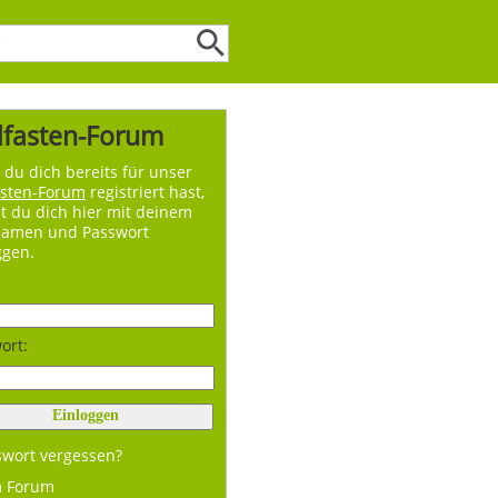
lfasten-Forum
du dich bereits für unser
asten-Forum
registriert hast,
t du dich hier mit deinem
namen und Passwort
ggen.
ort:
swort vergessen?
m Forum