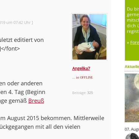
Du bi
gerne
mitsc
019 um 07:42 Uhr ]
dich 
regist
etzt editiert von
»
For
]</font>
Aktuell
Angelika7
... ist OFFLINE
inen oder anderen
den 4. Tag (Beginn
Beiträge:
325
Tage gemäß
Breuß
im August 2015 bekommen. Mittlerweile
rückgegangen mit all den vielen
07. Aug