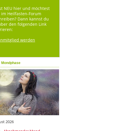
st NEU hier und möchtest
 im Heilfasten-Forum
hreiben? Dann kannst du
über den folgenden Link
rieren:
enmitglied werden
e Mondphase
ust 2026