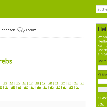
Hei
ilpflanzen
Forum
Wenn 
Heilf
kanns
User
einlo
rebs
User:
Passw
2
|
13
|
14
|
15
|
16
|
17
|
18
|
19
|
20
|
21
|
22
|
23
|
24
|
25
38
|
39
|
40
|
41
|
42
|
43
|
44
|
45
|
46
|
47
|
48
|
49
|
50
|
» Pas
» Zu