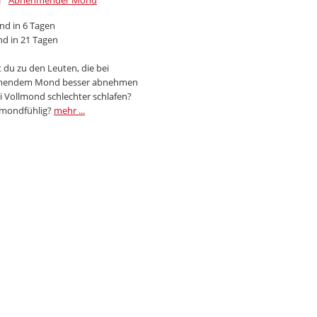
Abnehmender Mond
d in 6 Tagen
d in 21 Tagen
 du zu den Leuten, die bei
endem Mond besser abnehmen
i Vollmond schlechter schlafen?
 mondfühlig?
mehr ...