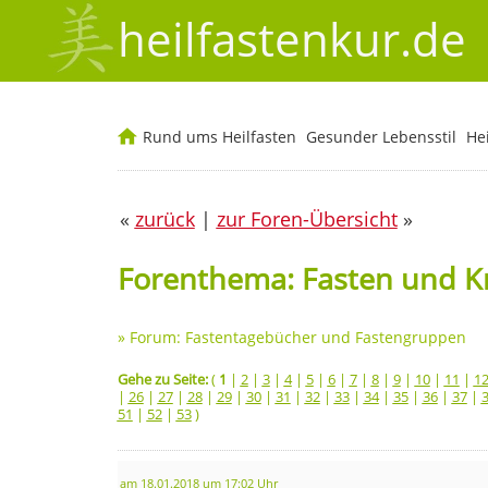
heilfastenkur.de
Rund ums Heilfasten
Gesunder Lebensstil
He
«
zurück
|
zur Foren-Übersicht
»
Forenthema: Fasten und K
»
Forum: Fastentagebücher und Fastengruppen
Gehe zu Seite:
(
1
|
2
|
3
|
4
|
5
|
6
|
7
|
8
|
9
|
10
|
11
|
1
|
26
|
27
|
28
|
29
|
30
|
31
|
32
|
33
|
34
|
35
|
36
|
37
|
51
|
52
|
53
)
am 18.01.2018 um 17:02 Uhr