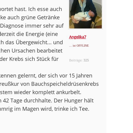
ortet hast. Ich esse auch
nke auch grüne Getränke
r Diagnose immer sehr auf
erzeit die Energie (eine
Angelika7
h das Übergewicht... und
... ist OFFLINE
schen Ursachen bearbeitet
 der Krebs sich Stück für
Beiträge:
325
ennen gelernt, der sich vor 15 Jahren
Breußkur von Bauchspeicheldrüsenkrebs
stem wieder komplett ankurbelt.
n 42 Tage durchhalte. Der Hunger hält
mrig im Magen wird, trinke ich Tee.