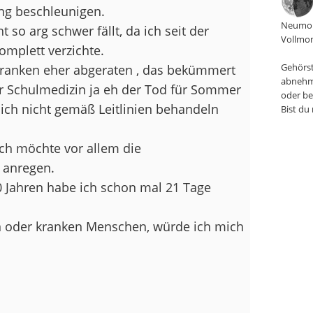
ng beschleunigen.
Neumon
 so arg schwer fällt, da ich seit der
Vollmon
omplett verzichte.
Gehörst
skranken eher abgeraten , das bekümmert
abnehm
der Schulmedizin ja eh der Tod für Sommer
oder be
ich nicht gemäß Leitlinien behandeln
Bist du
 Ich möchte vor allem die
r anregen.
0 Jahren habe ich schon mal 21 Tage
n oder kranken Menschen, würde ich mich