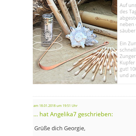
Auf un
des Ta
abgesto
neben 
säuber
Ein Zun
schnell
Zungen
Kupfer 
gut! 10
und ant
am 18.01.2018 um 19:51 Uhr
... hat Angelika7 geschrieben:
Grüße dich Georgie,