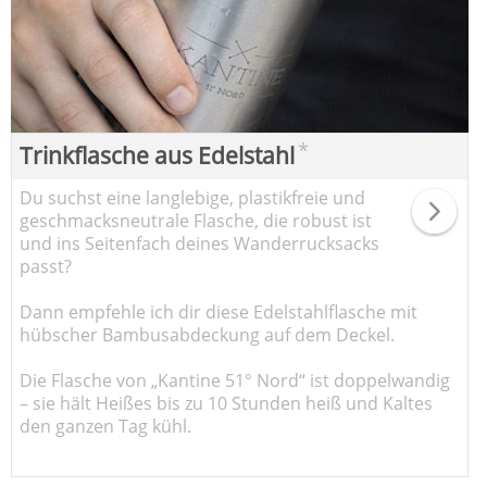
*
Trinkflasche aus Edelstahl
Du suchst eine langlebige, plastikfreie und
geschmacksneutrale Flasche, die robust ist
und ins Seitenfach deines Wanderrucksacks
passt?
Dann empfehle ich dir diese Edelstahlflasche mit
hübscher Bambusabdeckung auf dem Deckel.
Die Flasche von „Kantine 51° Nord“ ist doppelwandig
– sie hält Heißes bis zu 10 Stunden heiß und Kaltes
den ganzen Tag kühl.