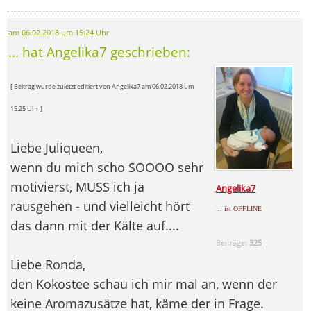
am 06.02.2018 um 15:24 Uhr
... hat Angelika7 geschrieben:
[ Beitrag wurde zuletzt editiert von Angelika7 am 06.02.2018 um
15:25 Uhr ]
Liebe Juliqueen,
wenn du mich scho SOOOO sehr
motivierst, MUSS ich ja
Angelika7
rausgehen - und vielleicht hört
... ist OFFLINE
das dann mit der Kälte auf....
Beiträge:
325
Liebe Ronda,
den Kokostee schau ich mir mal an, wenn der
keine Aromazusätze hat, käme der in Frage.