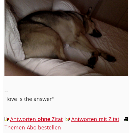
--
"love is the answer"
Antworten
ohne
Zitat
Antworten
mit
Zitat
Themen-Abo bestellen