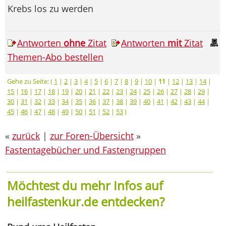
Krebs los zu werden
Antworten
ohne
Zitat
Antworten
mit
Zitat
Themen-Abo bestellen
Gehe zu Seite: (
1
|
2
|
3
|
4
|
5
|
6
|
7
|
8
|
9
|
10
|
11
|
12
|
13
|
14
|
15
|
16
|
17
|
18
|
19
|
20
|
21
|
22
|
23
|
24
|
25
|
26
|
27
|
28
|
29
|
30
|
31
|
32
|
33
|
34
|
35
|
36
|
37
|
38
|
39
|
40
|
41
|
42
|
43
|
44
|
45
|
46
|
47
|
48
|
49
|
50
|
51
|
52
|
53
)
«
zurück
|
zur Foren-Übersicht
»
Fastentagebücher und Fastengruppen
Möchtest du mehr Infos auf
heilfastenkur.de entdecken?