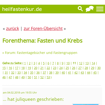
«
zurück
|
zur Foren-Übersicht
»
Forenthema: Fasten und Krebs
»
Forum: Fastentagebücher und Fastengruppen
Gehe zu Seite:
(
1
|
2
|
3
|
4
|
5
|
6
|
7
|
8
|
9
|
10
|
11
|
12
|
13
|
14
|
15
|
16
|
17
|
18
|
19
|
20
|
21
|
22
|
23
|
24
|
25
|
26
|
27
|
28
|
29
|
30
|
31
|
32
|
33
|
34
|
35
|
36
|
37
|
38
|
39
|
40
|
41
|
42
|
43
|
44
|
45
|
46
|
47
|
48
|
49
|
50
|
51
|
52
|
53
)
am 04.02.2018 um 19:55 Uhr
... hat juliqueen geschrieben: